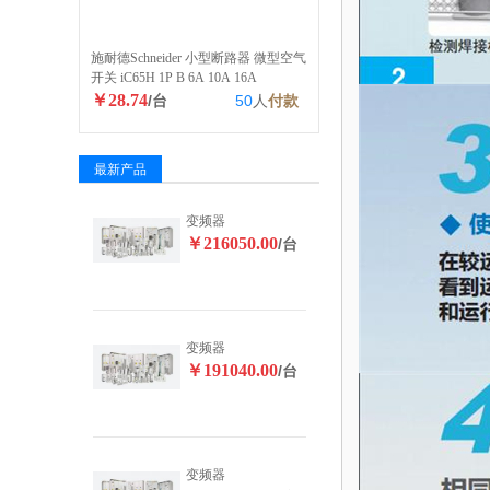
施耐德Schneider 小型断路器 微型空气
开关 iC65H 1P B 6A 10A 16A
￥28.74
/台
50
人
付款
最新产品
变频器
￥216050.00
/台
变频器
￥191040.00
/台
变频器