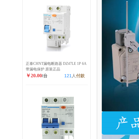
正泰CHNT漏电断路器 DZ47LE 1P 6A
带漏电保护 原装正品
￥20.00
/台
121
人
付款