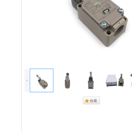
4
.
收藏