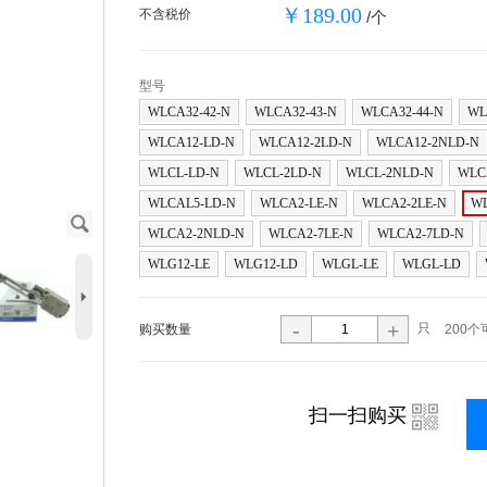
￥189.00
不含税价
/个
型号
WLCA32-42-N
WLCA32-43-N
WLCA32-44-N
WL
WLCA12-LD-N
WLCA12-2LD-N
WLCA12-2NLD-N
WLCL-LD-N
WLCL-2LD-N
WLCL-2NLD-N
WLC
WLCAL5-LD-N
WLCA2-LE-N
WLCA2-2LE-N
WL
J
WLCA2-2NLD-N
WLCA2-7LE-N
WLCA2-7LD-N
WLG12-LE
WLG12-LD
WLGL-LE
WLGL-LD
5
-
+
只
购买数量
200个
i
扫一扫购买