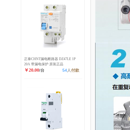
正泰CHNT漏电断路器 DZ47LE 1P
20A 带漏电保护 原装正品
￥20.00
/台
54
人
付款