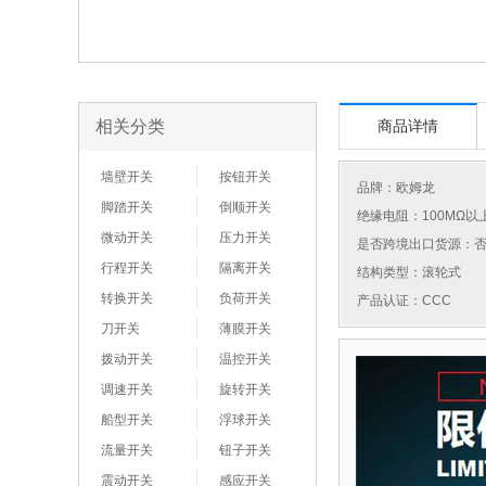
相关分类
商品详情
墙壁开关
按钮开关
品牌：
欧姆龙
脚踏开关
倒顺开关
绝缘电阻：100MΩ以
微动开关
压力开关
是否跨境出口货源：
行程开关
隔离开关
结构类型：滚轮式
转换开关
负荷开关
产品认证：CCC
刀开关
薄膜开关
拨动开关
温控开关
调速开关
旋转开关
船型开关
浮球开关
流量开关
钮子开关
震动开关
感应开关