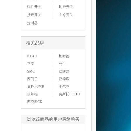
磁性开关
时控开关
接近开关
主令开关
定时器
相关品牌
KEXU
施耐德
正泰
公牛
SMC
欧姆龙
西门子
亚德客
奥托尼克斯
图尔克
倍加福
费斯托FESTO
西克SICK
浏览该商品的用户最终购买