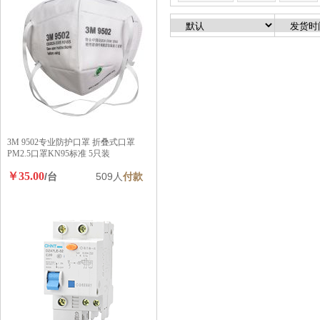
3M 9502专业防护口罩 折叠式口罩
PM2.5口罩KN95标准 5只装
￥35.00
/台
509人
付款