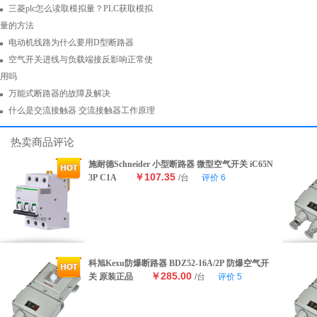
三菱plc怎么读取模拟量？PLC获取模拟
量的方法
电动机线路为什么要用D型断路器
空气开关进线与负载端接反影响正常使
用吗
万能式断路器的故障及解决
什么是交流接触器 交流接触器工作原理
热卖商品评论
施耐德Schneider 小型断路器 微型空气开关 iC65N
￥107.35
3P C1A
/台
评价
6
科旭Kexu防爆断路器 BDZ52-16A/2P 防爆空气开
￥285.00
关 原装正品
/台
评价
5