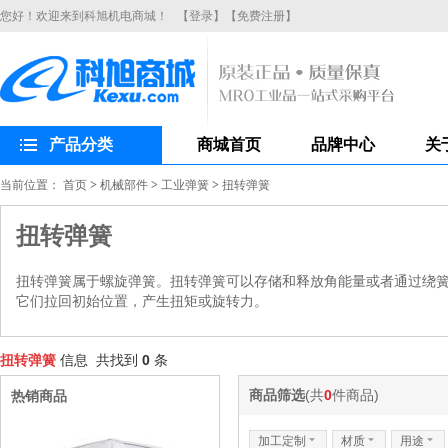
您好！欢迎来到科旭机电商城！
【登录】
【免费注册】
产品分类
商城首页
品牌中心
关
当前位置：
首页
>
机械部件
>
工业弹簧
>
扭转弹簧
扭转弹簧
扭转弹簧属于螺旋弹簧。扭转弹簧可以存储和释放角能量或者通过绕
它们拉回初始位置，产生扭矩或旋转力。
扭转弹簧
信息 共找到
0
条
商品筛选
(共
0
件商品)
热销商品
加工定制
6
材质
6
用途
6