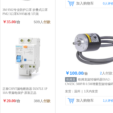
加入购物车
0
人评
3M 9502专业防护口罩 折叠式口罩
PM2.5口罩KN95标准 5只装
￥35.00
/台
509人
付款
￥100.00
2
人
付款
库存200个
/台
欧姆龙
欧姆龙旋转编码器E6A2-
CWZ5C 500P/R 0.5M增量型旋转编
器 原装正品
【自营】
正泰CHNT漏电断路器 DZ47LE 1P
发货：温州 | 1天内发货
10A 带漏电保护 原装正品
￥20.00
加入购物车
/台
388人
付款
1
人评