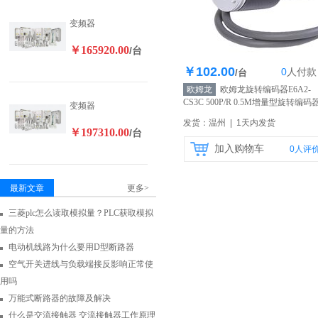
变频器
￥165920.00
/台
￥102.00
0
人
付款
库存200个
/台
欧姆龙
欧姆龙旋转编码器E6A2-
CS3C 500P/R 0.5M增量型旋转编码
变频器
原装正品
【自营】
发货：温州 | 1天内发货
￥197310.00
/台
加入购物车
0
人评
最新文章
更多>
三菱plc怎么读取模拟量？PLC获取模拟
量的方法
电动机线路为什么要用D型断路器
空气开关进线与负载端接反影响正常使
用吗
万能式断路器的故障及解决
什么是交流接触器 交流接触器工作原理