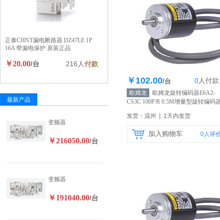
正泰CHNT漏电断路器 DZ47LE 1P
16A 带漏电保护 原装正品
￥20.00
/台
216人
付款
￥102.00
0
人
付款
库存200个
/台
欧姆龙
欧姆龙旋转编码器E6A2-
最新产品
CS3C 100P/R 0.5M增量型旋转编码
原装正品
【自营】
发货：温州 | 1天内发货
变频器
加入购物车
0
人评
￥216050.00
/台
变频器
￥191040.00
/台