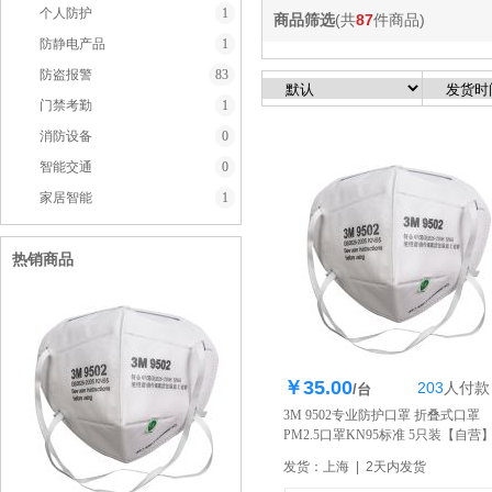
个人防护
1
商品筛选
(共
87
件商品)
防静电产品
1
防盗报警
83
门禁考勤
1
消防设备
0
智能交通
0
家居智能
1
热销商品
￥35.00
203
人
付款
库存71个
/台
3M 9502专业防护口罩 折叠式口罩
PM2.5口罩KN95标准 5只装
【自营
发货：上海 | 2天内发货