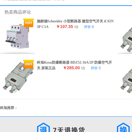
热卖商品评论
施耐德Schneider 小型断路器 微型空气开关 iC65N
￥107.35
3P C1A
/台
评价
6
科旭Kexu防爆断路器 BDZ52-16A/2P 防爆空气开
￥285.00
关 原装正品
/台
评价
5
科旭推荐：