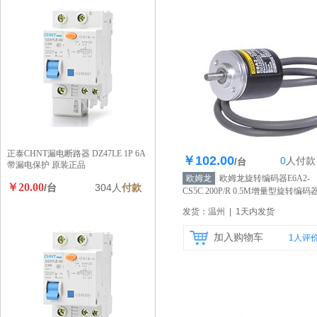
正泰CHNT漏电断路器 DZ47LE 1P 6A
￥102.00
0
人
付款
库存200个
/台
带漏电保护 原装正品
欧姆龙
欧姆龙旋转编码器E6A2-
￥20.00
/台
304人
付款
CS5C 200P/R 0.5M增量型旋转编码
原装正品
【自营】
发货：温州 | 1天内发货
加入购物车
1
人评