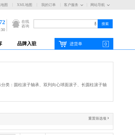
站地图
XML地图
我的订单
客户服务
网站导航
72
在线
咨询
:30
库
品牌入驻
进货单
0
承分类：圆柱滚子轴承、双列向心球面滚子、长圆柱滚子轴
重置筛选项
'