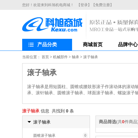
您好！欢迎来到科旭机电商城！
【登录】
【免费注册】
产品分类
商城首页
品牌中心
当前位置：
首页
>
机械部件
>
轴承
>
滚子轴承
滚子轴承
滚子轴承是用短圆柱、圆锥或腰鼓形滚子作滚动体的滚动
承、滚针轴承、圆锥滚子轴承、球面滚子轴承、螺旋滚子
滚子轴承
信息 共找到
0
条
商品筛选
(共
0
件商品
滚子轴承
圆锥滚子轴承
0