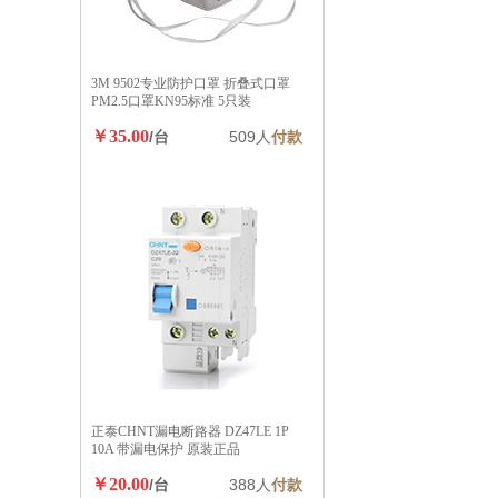
3M 9502专业防护口罩 折叠式口罩
PM2.5口罩KN95标准 5只装
￥35.00
/台
509人
付款
正泰CHNT漏电断路器 DZ47LE 1P
10A 带漏电保护 原装正品
￥20.00
/台
388人
付款