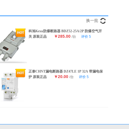
换一批
科旭Kexu防爆断路器 BDZ52-25A/2P 防爆空气开
￥285.00
关 原装正品
/台
评价
5
正泰CHNT漏电断路器 DZ47LE 1P 32A 带漏电保
￥20.00
护 原装正品
/台
评价
5