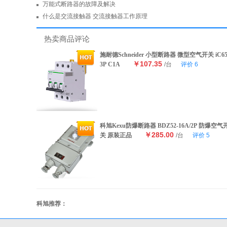
万能式断路器的故障及解决
什么是交流接触器 交流接触器工作原理
热卖商品评论
施耐德Schneider 小型断路器 微型空气开关 iC6
￥107.35
3P C1A
/台
评价
6
科旭Kexu防爆断路器 BDZ52-16A/2P 防爆空气
￥285.00
关 原装正品
/台
评价
5
科旭推荐：