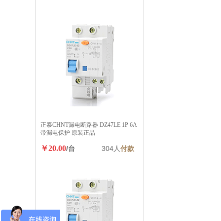
正泰CHNT漏电断路器 DZ47LE 1P 6A
带漏电保护 原装正品
￥20.00
/台
304人
付款