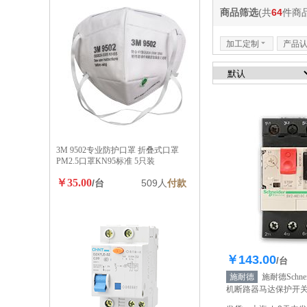
商品筛选
(共
64
件商品
加工定制
6
产品
3M 9502专业防护口罩 折叠式口罩
PM2.5口罩KN95标准 5只装
￥35.00
/台
509人
付款
￥143.00
库存100
/台
施耐德
施耐德Schne
机断路器马达保护开关G
0.10-0.16A
【自营】