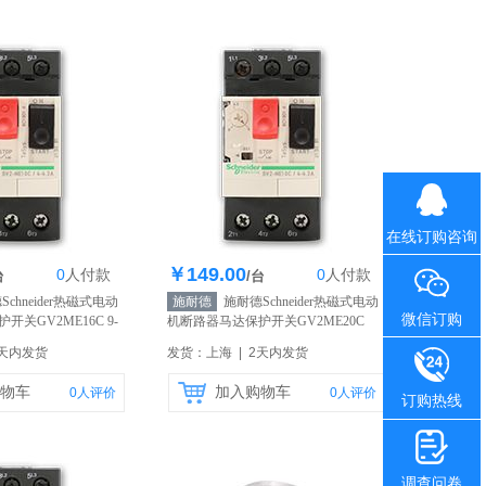
在线订购咨询
￥149.00
0
人
付款
0
人
付款
1000个
库存1000个
台
/台
chneider热磁式电动
施耐德
施耐德Schneider热磁式电动
微信订购
关GV2ME16C 9-
机断路器马达保护开关GV2ME20C
13-18A
【自营】
2天内发货
发货：上海 | 2天内发货
物车
加入购物车
0
人评价
0
人评价
订购热线
调查问卷