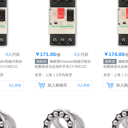
￥171.00
￥174.00
0
人
付款
0
人
付款
0个
库存1000个
库存
/台
/
ider热磁式电动
施耐德
施耐德Schneider热磁式电动
施耐德
施耐德S
V2ME21C
机断路器马达保护开关GV2ME22C
机断路器马达保护
20-25A
【自营】
24-32A
【自营】
发货
发货：上海 | 2天内发货
发货：上海 | 
加入购物车
加入购
0
人评价
0
人评价