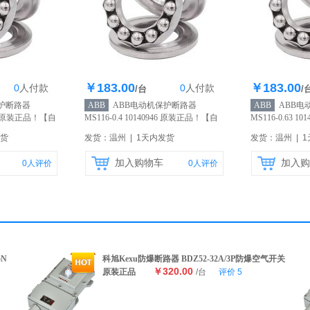
￥183.00
￥183.00
0
人
付款
0
人
付款
0个
库存100个
库
/台
/
护断路器
ABB
ABB电动机保护断路器
ABB
ABB电
945 原装正品！
【自
MS116-0.4 10140946 原装正品！
【自
MS116-0.63 1
营】
营】
发货
发货：温州 | 1天内发货
发货：温州 | 
加入购物车
加入购
0
人评价
0
人评价
5N
科旭Kexu防爆断路器 BDZ52-32A/3P防爆空气开关
￥320.00
原装正品
/台
评价
5