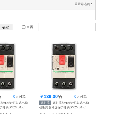
重置筛选项
'
自营
￥139.00
0
人
付款
0
人
付款
1000个
库存1000个
台
/台
chneider热磁式电动
施耐德
施耐德Schneider热磁式电动
开关GV2ME03C
机断路器马达保护开关GV2ME04C
营】
0.40-0.63A
【自营】