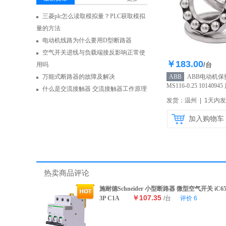
三菱plc怎么读取模拟量？PLC获取模拟
量的方法
电动机线路为什么要用D型断路器
空气开关进线与负载端接反影响正常使
￥183.00
库存10
用吗
/台
万能式断路器的故障及解决
ABB
ABB电动机保
MS116-0.25 10140
什么是交流接触器 交流接触器工作原理
营】
发货：温州 | 1天内
加入购物车
热卖商品评论
施耐德Schneider 小型断路器 微型空气开关 iC6
￥107.35
3P C1A
/台
评价
6