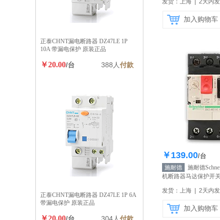
发货：上海 | 2天内
加入购物车
正泰CHNT漏电断路器 DZ47LE 1P
10A 带漏电保护 原装正品
￥20.00
/台
388人
付款
￥139.00
库存100
/台
施耐德
施耐德Schne
机断路器马达保护开关G
0.63-1A
【自营】
发货：上海 | 2天内
正泰CHNT漏电断路器 DZ47LE 1P 6A
带漏电保护 原装正品
加入购物车
￥20.00
/台
304人
付款