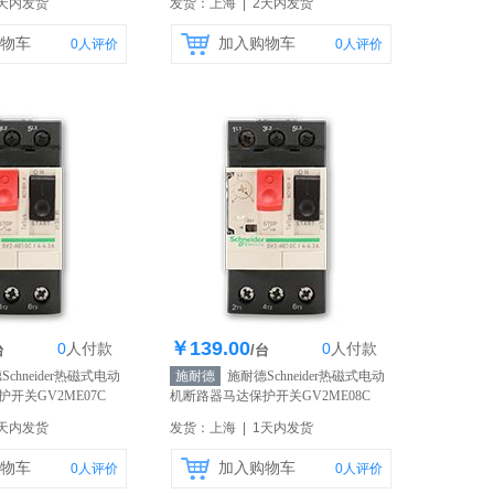
2天内发货
发货：上海 | 2天内发货
物车
加入购物车
0
人评价
0
人评价
￥139.00
0
人
付款
0
人
付款
1000个
库存1000个
台
/台
chneider热磁式电动
施耐德
施耐德Schneider热磁式电动
开关GV2ME07C
机断路器马达保护开关GV2ME08C
】
2.5-4A
【自营】
2天内发货
发货：上海 | 1天内发货
物车
加入购物车
0
人评价
0
人评价