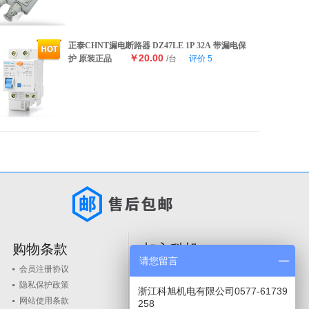
正泰CHNT漏电断路器 DZ47LE 1P 32A 带漏电保
￥20.00
护 原装正品
/台
评价
5
购物条款
加入科旭
请您留言
会员注册协议
人才政策
隐私保护政策
品牌入驻
浙江科旭机电有限公司0577-61739
网站使用条款
258