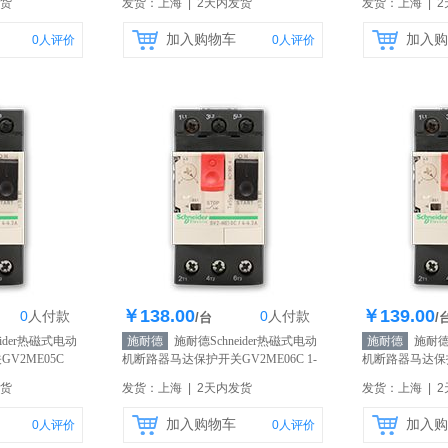
发货
发货：上海 | 2天内发货
发货：上海 | 
加入购物车
加入购
0
人评价
0
人评价
￥138.00
￥139.00
0
人
付款
0
人
付款
0个
库存1000个
库存
/台
/
ider热磁式电动
施耐德
施耐德Schneider热磁式电动
施耐德
施耐德S
V2ME05C
机断路器马达保护开关GV2ME06C 1-
机断路器马达保护
1.6A
【自营】
1.6-2.5A
【自营
发货
发货：上海 | 2天内发货
发货：上海 | 
加入购物车
加入购
0
人评价
0
人评价