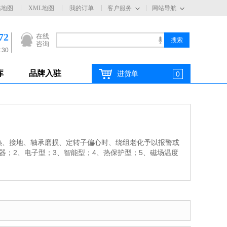
站地图
XML地图
我的订单
客户服务
网站导航
72
在线
咨询
:30
库
品牌入驻
进货单
0
热、接地、轴承磨损、定转子偏心时、绕组老化予以报警或
；2、电子型；3、智能型；4、热保护型；5、磁场温度