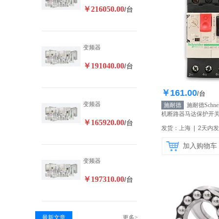
￥216050.00
/台
变频器
￥191040.00
/台
￥161.00
库存100
/台
变频器
施耐德
施耐德Schne
机断路器马达保护开关G
￥165920.00
/台
17-23A
【自营】
发货：上海 | 2天内
加入购物车
变频器
￥197310.00
/台
最新文章
更多>