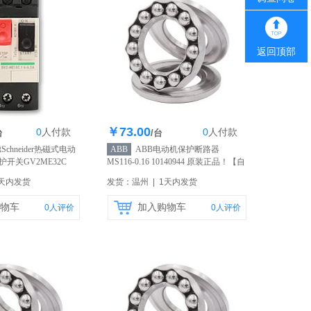
返回顶部
￥73.00
0
人
付款
0
人
付款
1000个
库存100个
台
/台
chneider热磁式电动
ABB
ABB电动机保护断路器
开关GV2ME32C
MS116-0.16 10140944 原装正品！
【自
营】
2天内发货
发货：温州 | 1天内发货
物车
加入购物车
0
人评价
0
人评价