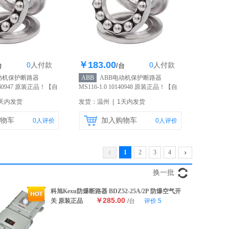
￥183.00
0
人
付款
0
人
付款
存100个
库存100个
台
/台
动机保护断路器
ABB
ABB电动机保护断路器
0140947 原装正品！
【自
MS116-1.0 10140948 原装正品！
【自
营】
1天内发货
发货：温州 | 1天内发货
物车
加入购物车
0
人评价
0
人评价
‹
›
1
2
3
4
换一批
科旭Kexu防爆断路器 BDZ52-25A/2P 防爆空气开
￥285.00
关 原装正品
/台
评价
5