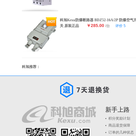
科旭Kexu防爆断路器 BDZ52-16A/2P 防爆空气
￥285.00
关 原装正品
/台
评价
5
科旭推荐：
新手上路
积分奖励计划
商品退货保障
订单的几种状态