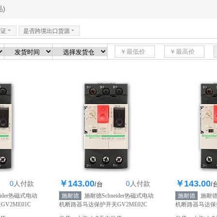
)
认证
6
是否跨境出口货源
6
￥143.00
￥143.00
0
人
付款
0
人
付款
0个
库存1000个
库存
/台
/
ider热磁式电动
施耐德
施耐德Schneider热磁式电动
施耐德
施耐德S
V2ME01C
机断路器马达保护开关GV2ME02C
机断路器马达保护
0.16-0.25A
【自营】
0.25-0.40A
【自