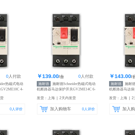
￥139.00
￥143.00
0
人
付款
0
人
付款
0个
库存1000个
库存
/台
/
ider热磁式电动
施耐德
施耐德Schneider热磁式电动
施耐德
施耐德S
2ME10C 4-
机断路器马达保护开关GV2ME14C 6-
机断路器马达保护开
10A
【自营】
14A
【自营】
发货
发货：上海 | 2天内发货
发货：上海 | 
加入购物车
加入购
0
人评价
0
人评价