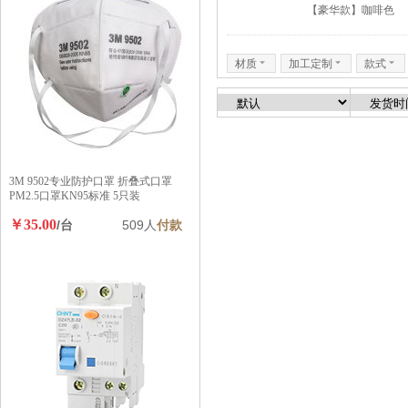
【豪华款】咖啡色
材质
6
加工定制
6
款式
6
3M 9502专业防护口罩 折叠式口罩
PM2.5口罩KN95标准 5只装
￥35.00
/台
509人
付款