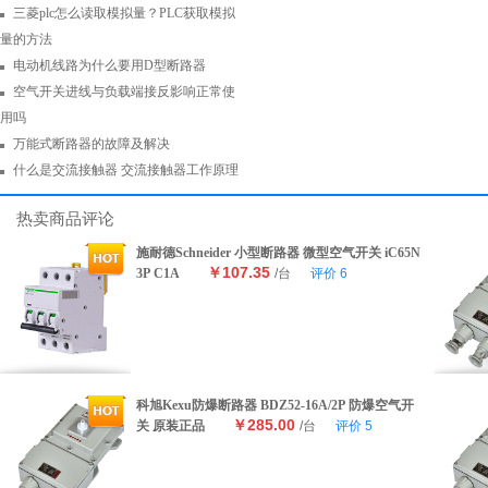
三菱plc怎么读取模拟量？PLC获取模拟
量的方法
电动机线路为什么要用D型断路器
空气开关进线与负载端接反影响正常使
用吗
万能式断路器的故障及解决
什么是交流接触器 交流接触器工作原理
热卖商品评论
施耐德Schneider 小型断路器 微型空气开关 iC65N
￥107.35
3P C1A
/台
评价
6
科旭Kexu防爆断路器 BDZ52-16A/2P 防爆空气开
￥285.00
关 原装正品
/台
评价
5