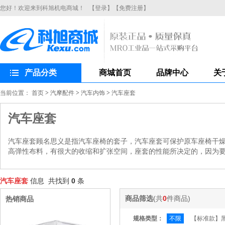
您好！欢迎来到科旭机电商城！
【登录】
【免费注册】
产品分类
商城首页
品牌中心
关
当前位置：
首页
>
汽摩配件
>
汽车内饰
>
汽车座套
汽车座套
汽车座套顾名思义是指汽车座椅的套子，汽车座套可保护原车座椅干
高弹性布料，有很大的收缩和扩张空间，座套的性能所决定的，因为
汽车座套
信息 共找到
0
条
商品筛选
(共
0
件商品)
热销商品
规格类型：
不限
【标准款】