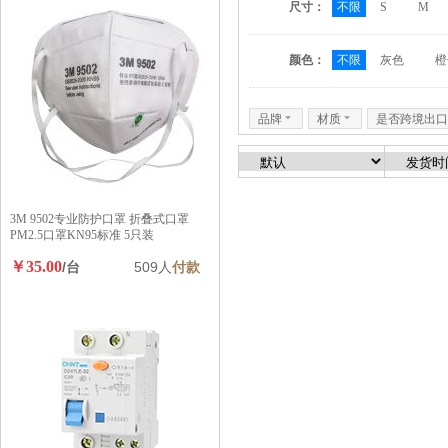
尺寸：
不限
S
M
颜色：
不限
灰色
橙
品牌
6
材质
6
是否跨境出口
3M 9502专业防护口罩 折叠式口罩
PM2.5口罩KN95标准 5只装
￥35.00
/台
509人
付款