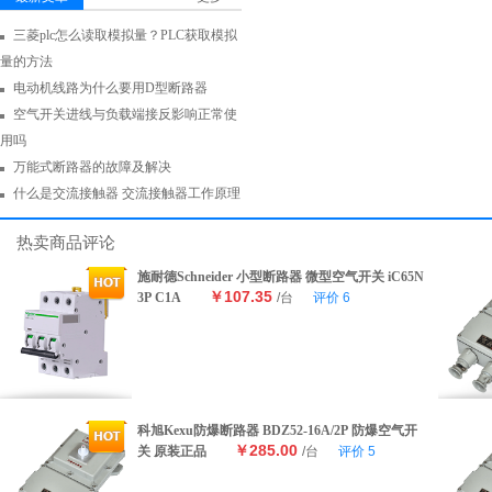
三菱plc怎么读取模拟量？PLC获取模拟
量的方法
电动机线路为什么要用D型断路器
空气开关进线与负载端接反影响正常使
用吗
万能式断路器的故障及解决
什么是交流接触器 交流接触器工作原理
热卖商品评论
施耐德Schneider 小型断路器 微型空气开关 iC65N
￥107.35
3P C1A
/台
评价
6
科旭Kexu防爆断路器 BDZ52-16A/2P 防爆空气开
￥285.00
关 原装正品
/台
评价
5