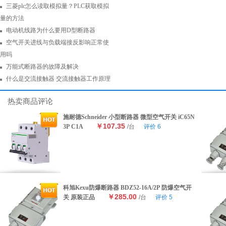
三菱plc怎么读取模拟量？PLC获取模拟
量的方法
电动机线路为什么要用D型断路器
空气开关进线与负载端接反影响正常使
用吗
万能式断路器的故障及解决
什么是交流接触器 交流接触器工作原理
热卖商品评论
施耐德Schneider 小型断路器 微型空气开关 iC65N
￥107.35
3P C1A
/台
评价
6
科旭Kexu防爆断路器 BDZ52-16A/2P 防爆空气开
￥285.00
关 原装正品
/台
评价
5