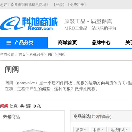
您好！欢迎来到科旭机电商城！
【登录】
【免费注册】
产品分类
商城首页
品牌中心
关
当前位置：
首页
>
机械部件
>
阀门
>
闸阀
闸阀
闸阀（gatevalve）是一个启闭件闸板，闸板的运动方向与流体方
在加工过程中产生的偏差，这种闸板叫做弹性闸板。
闸阀
信息 共找到
0
条
商品筛选
(共
0
件商品)
热销商品
品牌
6
材质
6
连接形式
6