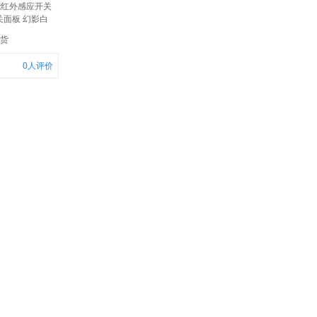
能红外感应开关
关面板 幻影白
发货
0
人评价