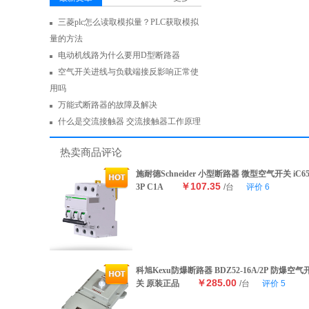
三菱plc怎么读取模拟量？PLC获取模拟
量的方法
电动机线路为什么要用D型断路器
空气开关进线与负载端接反影响正常使
用吗
万能式断路器的故障及解决
什么是交流接触器 交流接触器工作原理
热卖商品评论
施耐德Schneider 小型断路器 微型空气开关 iC6
￥107.35
3P C1A
/台
评价
6
科旭Kexu防爆断路器 BDZ52-16A/2P 防爆空气
￥285.00
关 原装正品
/台
评价
5