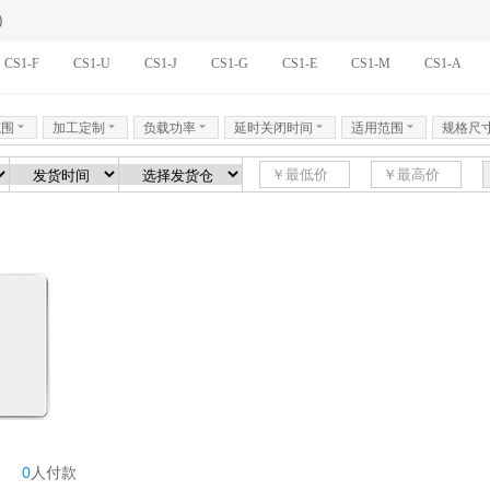
)
CS1-F
CS1-U
CS1-J
CS1-G
CS1-E
CS1-M
CS1-A
范围
6
加工定制
6
负载功率
6
延时关闭时间
6
适用范围
6
规格尺
0
人
付款
8个