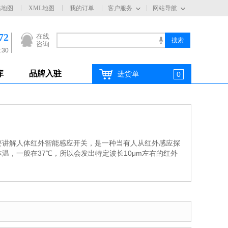
站地图
XML地图
我的订单
客户服务
网站导航
72
在线
咨询
:30
库
品牌入驻
进货单
0
要讲解人体红外智能感应开关，是一种当有人从红外感应探
，一般在37℃，所以会发出特定波长10μm左右的红外