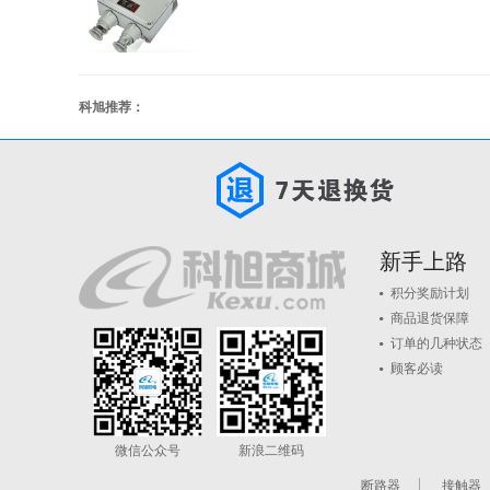
科旭推荐：
新手上路
积分奖励计划
商品退货保障
订单的几种状态
顾客必读
微信公众号
新浪二维码
断路器
接触器