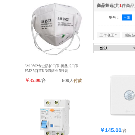
商品筛选
(共
1
件商品
型号：
不限
工作电压
6
感应
3M 9502专业防护口罩 折叠式口罩
PM2.5口罩KN95标准 5只装
￥35.00
/台
509人
付款
￥145.00
库存85
/台