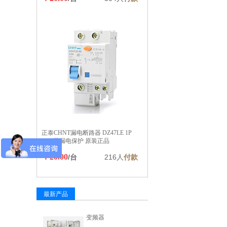
正泰CHNT漏电断路器 DZ47LE 1P
16A 带漏电保护 原装正品
￥20.00
/台
216人
付款
最新产品
变频器