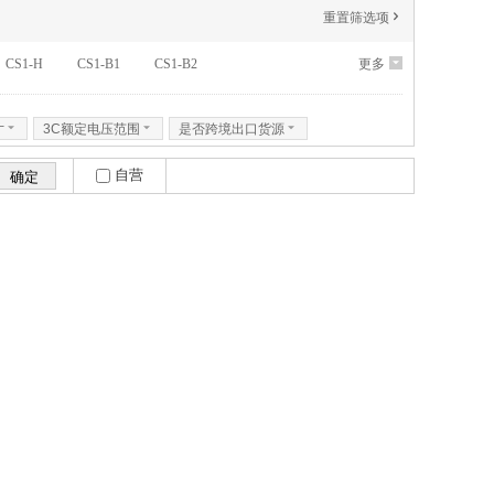
重置筛选项
'
CS1-H
CS1-B1
CS1-B2
更多
6
寸
6
3C额定电压范围
6
是否跨境出口货源
6
自营