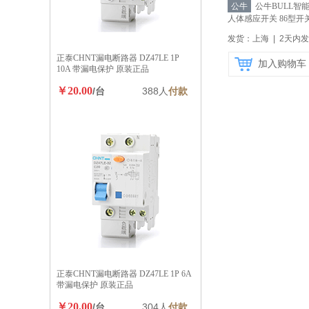
公牛
公牛BULL智
人体感应开关 86型开
G18
【自营】
发货：上海 | 2天内
正泰CHNT漏电断路器 DZ47LE 1P
加入购物车
10A 带漏电保护 原装正品
￥20.00
/台
388人
付款
正泰CHNT漏电断路器 DZ47LE 1P 6A
带漏电保护 原装正品
￥20.00
/台
304人
付款