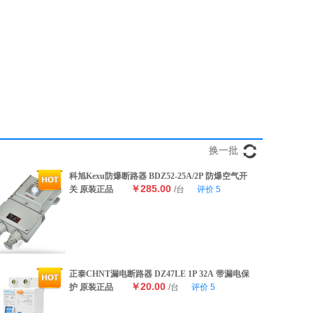
换一批
科旭Kexu防爆断路器 BDZ52-25A/2P 防爆空气开
￥285.00
关 原装正品
/台
评价
5
正泰CHNT漏电断路器 DZ47LE 1P 32A 带漏电保
￥20.00
护 原装正品
/台
评价
5