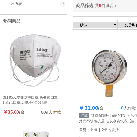
压力表
9
商品筛选
(共
9
件商品)
热销商品
3M 9502专业防护口罩 折叠式口罩
PM2.5口罩KN95标准 5只装
￥31.00
0
人
付款
库存748个
/台
￥35.00
/台
509人
付款
红旗
红旗耐震压力表 YTN-60 径
外壳不锈钢抗震 油表水表气表
【自
营】
发货：上海 | 2天内发货