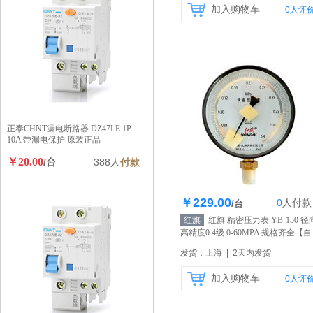
加入购物车
0
人评
正泰CHNT漏电断路器 DZ47LE 1P
10A 带漏电保护 原装正品
￥20.00
/台
388人
付款
￥229.00
0
人
付款
库存248个
/台
红旗
红旗 精密压力表 YB-150 径
高精度0.4级 0-60MPA 规格齐全
【自
营】
发货：上海 | 2天内发货
加入购物车
0
人评