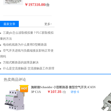
￥197310.00
/台
最新文章
更多>
三菱plc怎么读取模拟量？PLC获取模拟
量的方法
电动机线路为什么要用D型断路器
空气开关进线与负载端接反影响正常使
用吗
万能式断路器的故障及解决
什么是交流接触器 交流接触器工作原理
热卖商品评论
施耐德Schneider 小型断路器 微型空气开关 iC65N
￥107.35
3P C1A
/台
评价
6