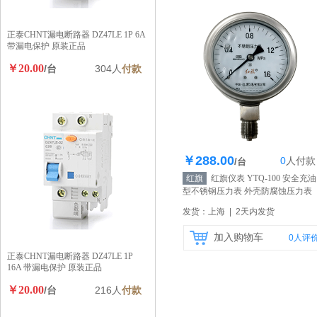
正泰CHNT漏电断路器 DZ47LE 1P 6A
带漏电保护 原装正品
￥20.00
/台
304人
付款
￥288.00
0
人
付款
库存128个
/台
红旗
红旗仪表 YTQ-100 安全充油
型不锈钢压力表 外壳防腐蚀压力表
【自营】
发货：上海 | 2天内发货
加入购物车
0
人评
正泰CHNT漏电断路器 DZ47LE 1P
16A 带漏电保护 原装正品
￥20.00
/台
216人
付款