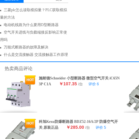
三菱plc怎么读取模拟量？PLC获取模拟
量的方法
电动机线路为什么要用D型断路器
空气开关进线与负载端接反影响正常使
用吗
万能式断路器的故障及解决
什么是交流接触器 交流接触器工作原理
热卖商品评论
施耐德Schneider 小型断路器 微型空气开关 iC65N
￥107.35
3P C1A
/台
评价
6
科旭Kexu防爆断路器 BDZ52-16A/2P 防爆空气开
￥285.00
关 原装正品
/台
评价
5