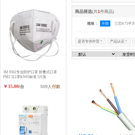
商品筛选
(共
1
件商品)
规格：
不限
三芯0.75平
是否专供外贸
6
产品认证
6
3M 9502专业防护口罩 折叠式口罩
PM2.5口罩KN95标准 5只装
￥35.00
/台
509人
付款