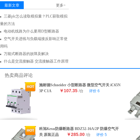
最新文章
更多>
三菱plc怎么读取模拟量？PLC获取模拟
量的方法
电动机线路为什么要用D型断路器
空气开关进线与负载端接反影响正常使
用吗
万能式断路器的故障及解决
什么是交流接触器 交流接触器工作原理
热卖商品评论
施耐德Schneider 小型断路器 微型空气开关 iC65N
￥107.35
3P C1A
/台
评价
6
科旭Kexu防爆断路器 BDZ52-16A/2P 防爆空气开
￥285.00
关 原装正品
/台
评价
5