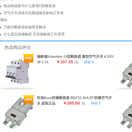
电动机线路为什么要用D型断路器
空气开关进线与负载端接反影响正常使
用吗
万能式断路器的故障及解决
什么是交流接触器 交流接触器工作原理
热卖商品评论
施耐德Schneider 小型断路器 微型空气开关 iC65N
￥107.35
3P C1A
/台
评价
6
科旭Kexu防爆断路器 BDZ52-16A/2P 防爆空气开
￥285.00
关 原装正品
/台
评价
5