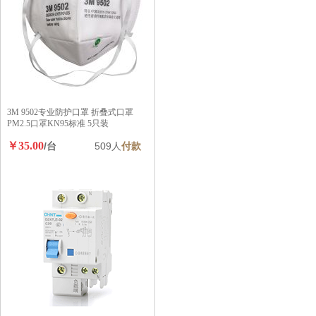
3M 9502专业防护口罩 折叠式口罩
PM2.5口罩KN95标准 5只装
￥35.00
/台
509人
付款