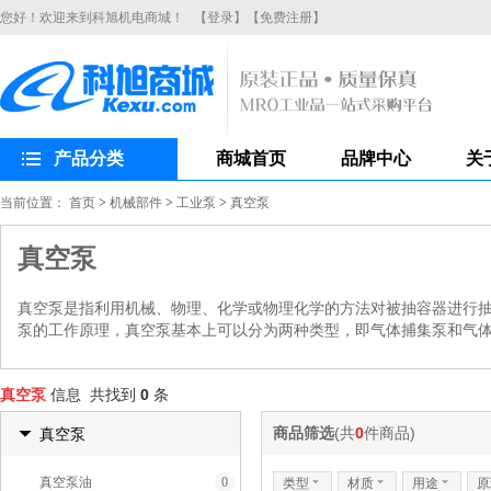
您好！欢迎来到科旭机电商城！
【登录】
【免费注册】
产品分类
商城首页
品牌中心
关
当前位置：
首页
>
机械部件
>
工业泵
>
真空泵
真空泵
真空泵是指利用机械、物理、化学或物理化学的方法对被抽容器进行
泵的工作原理，真空泵基本上可以分为两种类型，即气体捕集泵和气
真空泵
信息 共找到
0
条
商品筛选
(共
0
件商品)
真空泵
真空泵油
0
类型
6
材质
6
用途
6
原