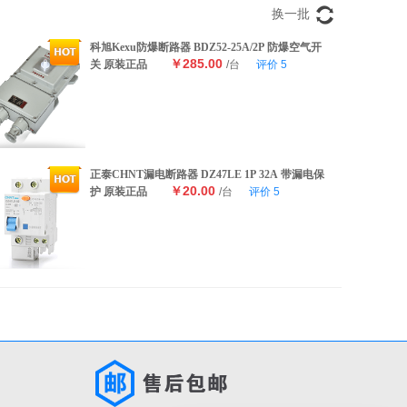
换一批
科旭Kexu防爆断路器 BDZ52-25A/2P 防爆空气开
￥285.00
关 原装正品
/台
评价
5
正泰CHNT漏电断路器 DZ47LE 1P 32A 带漏电保
￥20.00
护 原装正品
/台
评价
5