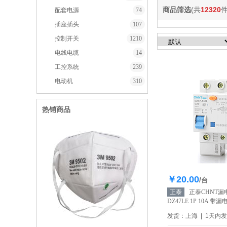
商品筛选
(共
12320
件
配套电源
74
插座插头
107
控制开关
1210
电线电缆
14
工控系统
239
电动机
310
热销商品
￥20.00
库存11
/台
正泰
正泰CHNT漏
DZ47LE 1P 10A 
【自营】
发货：上海 | 1天内