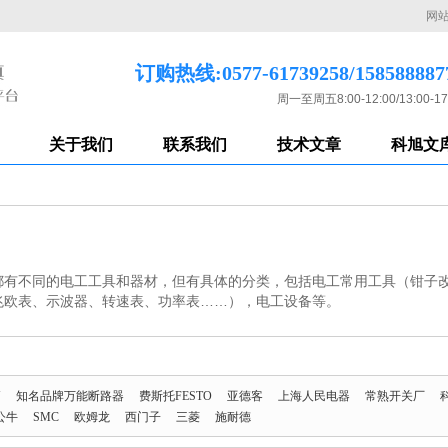
网
订购热线:0577-61739258/158588887
周一至周五8:00-12:00/13:00-17
关于我们
联系我们
技术文章
科旭文
都有不同的电工工具和器材，但有具体的分类，包括电工常用工具（钳子
兆欧表、示波器、转速表、功率表……），电工设备等。
U
知名品牌万能断路器
费斯托FESTO
亚德客
上海人民电器
常熟开关厂
公牛
SMC
欧姆龙
西门子
三菱
施耐德