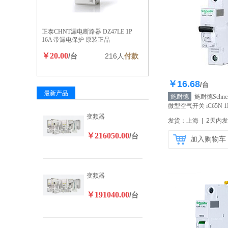
正泰CHNT漏电断路器 DZ47LE 1P
16A 带漏电保护 原装正品
￥20.00
/台
216人
付款
￥16.68
库存33
/台
最新产品
施耐德
施耐德Schne
微型空气开关 iC65N 1P
营】
变频器
发货：上海 | 2天内
￥216050.00
/台
加入购物车
变频器
￥191040.00
/台