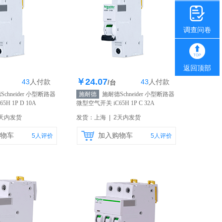
调查问卷
返回顶部
￥24.07
43
人
付款
43
人
付款
存366个
库存344个
/台
chneider 小型断路器
施耐德
施耐德Schneider 小型断路器
H 1P D 10A
微型空气开关 iC65H 1P C 32A
40A
【自营】
2天内发货
发货：上海 | 2天内发货
物车
加入购物车
5
人评价
5
人评价