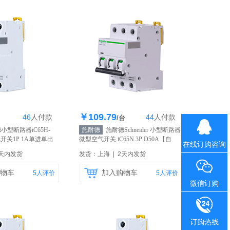
￥109.79
46
人
付款
44
人
付款
存379个
库存346个
/台
型断路器iC65H-
施耐德
施耐德Schneider 小型断路器
气开关1P 1A单进单出
微型空气开关 iC65N 3P D50A
【自
在线订购咨询
】
营】
2天内发货
发货：上海 | 2天内发货
物车
加入购物车
5
人评价
5
人评价
微信订购
订购热线