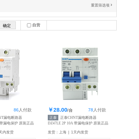
重置筛选项
'
自营
￥28.00
86
人
付款
78
人
付款
存285个
库存303个
/台
NT漏电断路器
正泰
正泰CHNT漏电断路器
16A 带漏电保护 原装正品
DZ47LE 2P 10A 带漏电保护 原装正品
【自营】
1天内发货
发货：上海 | 1天内发货