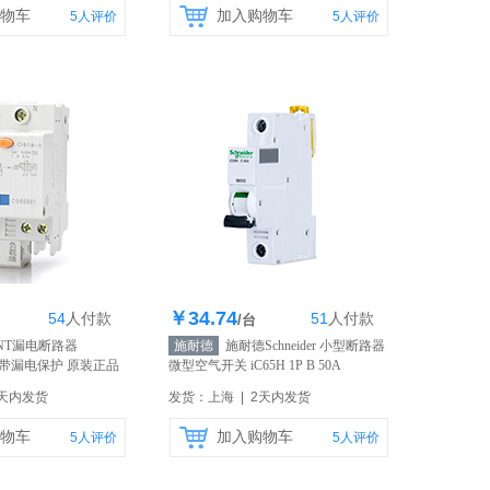
物车
加入购物车
5
人评价
5
人评价
￥34.74
54
人
付款
51
人
付款
存363个
库存363个
/台
NT漏电断路器
施耐德
施耐德Schneider 小型断路器
20A 带漏电保护 原装正品
微型空气开关 iC65H 1P B 50A
63A
【自营】
1天内发货
发货：上海 | 2天内发货
物车
加入购物车
5
人评价
5
人评价