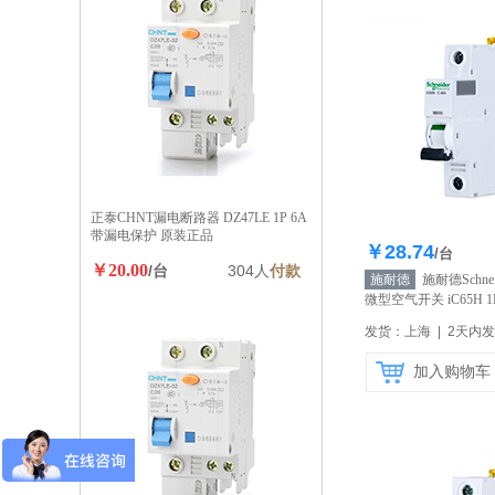
正泰CHNT漏电断路器 DZ47LE 1P 6A
带漏电保护 原装正品
￥28.74
库存37
/台
￥20.00
/台
304人
付款
施耐德
施耐德Schne
微型空气开关 iC65H 1P 
16A
【自营】
发货：上海 | 2天内
加入购物车