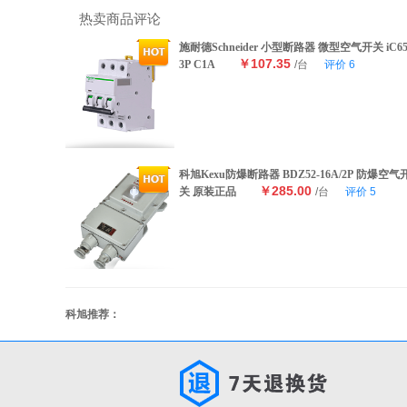
热卖商品评论
施耐德Schneider 小型断路器 微型空气开关 iC6
￥107.35
3P C1A
/台
评价
6
科旭Kexu防爆断路器 BDZ52-16A/2P 防爆空气
￥285.00
关 原装正品
/台
评价
5
科旭推荐：