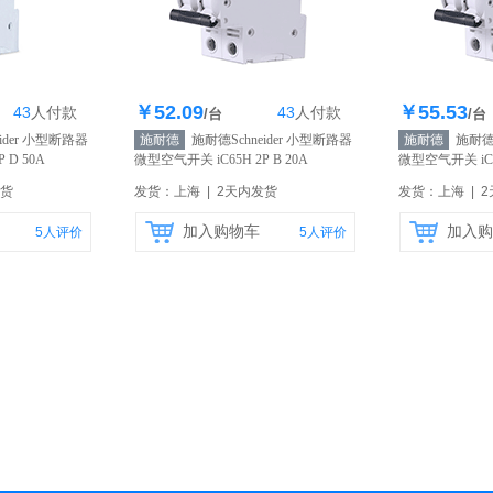
￥52.09
￥55.53
43
人
付款
43
人
付款
4个
库存371个
库
/台
/台
ider 小型断路器
施耐德
施耐德Schneider 小型断路器
施耐德
施耐德S
 D 50A
微型空气开关 iC65H 2P B 20A
微型空气开关 iC6
25A
【自营】
营】
发货
发货：上海 | 2天内发货
发货：上海 | 
加入购物车
加入购
5
人评价
5
人评价