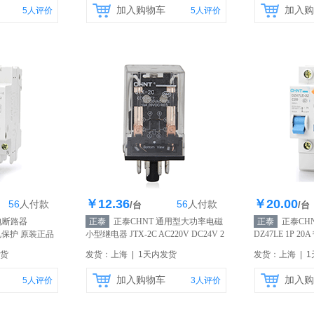
加入购物车
加入购
5
人评价
5
人评价
￥12.36
￥20.00
56
人
付款
56
人
付款
8个
库存358个
库
/台
/台
电断路器
正泰
正泰CHNT 通用型大功率电磁
正泰
正泰CH
带漏电保护 原装正品
小型继电器 JTX-2C AC220V DC24V 2
DZ47LE 1P 
组8脚
【自营】
【自营】
发货
发货：上海 | 1天内发货
发货：上海 | 
加入购物车
加入购
5
人评价
3
人评价