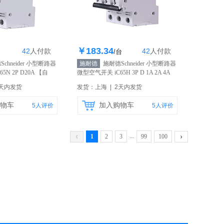
￥183.34
42
人
付款
42
人
付款
存367个
库存415个
/台
chneider 小型断路器
施耐德
施耐德Schneider 小型断路器
5N 2P D20A
【自
微型空气开关 iC65H 3P D 1A 2A 4A
6A
【自营】
2天内发货
发货：上海 | 2天内发货
物车
加入购物车
5
人评价
5
人评价
‹
›
...
1
2
3
99
100