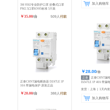
加入购物车
3M 9502专业防护口罩 折叠式口罩
PM2.5口罩KN95标准 5只装
￥35.00
/台
509人
付款
￥28.00
库存35
/台
正泰
正泰CHNT漏
正泰CHNT漏电断路器 DZ47LE 1P
DZ47LE 1P 40A 
10A 带漏电保护 原装正品
【自营】
发货：上海 | 1天内
￥20.00
/台
388人
付款
加入购物车