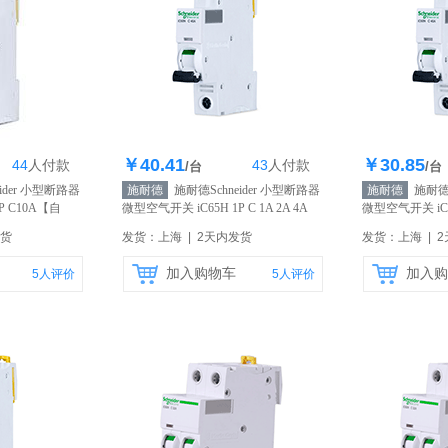
￥40.41
￥30.85
44
人
付款
43
人
付款
1个
库存418个
库
/台
/台
ider 小型断路器
施耐德
施耐德Schneider 小型断路器
施耐德
施耐德S
 C10A
【自
微型空气开关 iC65H 1P C 1A 2A 4A
微型空气开关 iC65
6A
【自营】
16A
【自营】
发货
发货：上海 | 2天内发货
发货：上海 | 
加入购物车
加入购
5
人评价
5
人评价