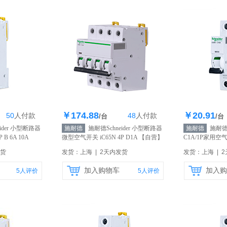
￥174.88
￥20.91
50
人
付款
48
人
付款
5个
库存377个
库
/台
/台
ider 小型断路器
施耐德
施耐德Schneider 小型断路器
施耐德
施耐德小
B 6A 10A
微型空气开关 iC65N 4P D1A
【自营】
C1A/1P家用空
原装正品
【自营
发货
发货：上海 | 2天内发货
发货：上海 | 
加入购物车
加入购
5
人评价
5
人评价