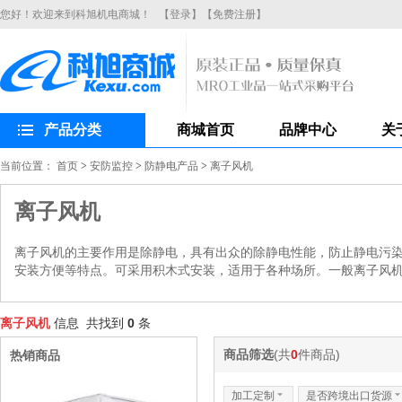
您好！欢迎来到科旭机电商城！
【登录】
【免费注册】
产品分类
商城首页
品牌中心
关
当前位置：
首页
>
安防监控
>
防静电产品
>
离子风机
离子风机
离子风机的主要作用是除静电，具有出众的除静电性能，防止静电污
安装方便等特点。可采用积木式安装，适用于各种场所。一般离子风
离子风机
信息 共找到
0
条
商品筛选
(共
0
件商品)
热销商品
加工定制
6
是否跨境出口货源