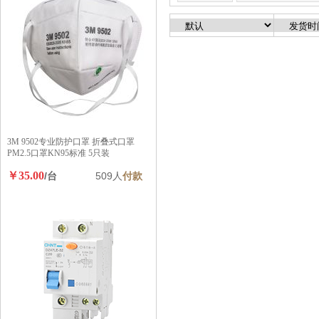
3M 9502专业防护口罩 折叠式口罩
PM2.5口罩KN95标准 5只装
￥35.00
/台
509人
付款