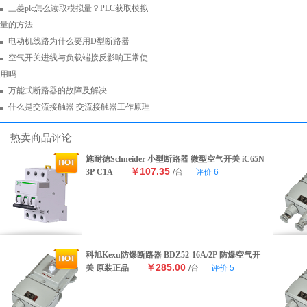
三菱plc怎么读取模拟量？PLC获取模拟
量的方法
电动机线路为什么要用D型断路器
空气开关进线与负载端接反影响正常使
用吗
万能式断路器的故障及解决
什么是交流接触器 交流接触器工作原理
热卖商品评论
施耐德Schneider 小型断路器 微型空气开关 iC65N
￥107.35
3P C1A
/台
评价
6
科旭Kexu防爆断路器 BDZ52-16A/2P 防爆空气开
￥285.00
关 原装正品
/台
评价
5