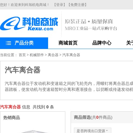
您好！欢迎来到科旭机电商城！
【登录】
【免费注册】
产品分类
商城首页
品牌中心
关
当前位置：
首页
>
机械部件
>
离合器
>
汽车离合器
汽车离合器
汽车离合器位于发动机和变速箱之间的飞轮壳内，用螺钉将离合器总
器踏板，使发动机与变速箱暂时分离和逐渐接合，以切断或传递发动
汽车离合器
信息 共找到
0
条
商品筛选
(共
0
件商品)
热销商品
是否跨境出口货源
6