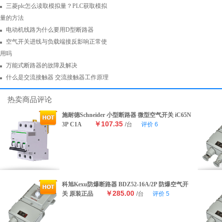
三菱plc怎么读取模拟量？PLC获取模拟
量的方法
电动机线路为什么要用D型断路器
空气开关进线与负载端接反影响正常使
用吗
万能式断路器的故障及解决
什么是交流接触器 交流接触器工作原理
热卖商品评论
施耐德Schneider 小型断路器 微型空气开关 iC65N
￥107.35
3P C1A
/台
评价
6
科旭Kexu防爆断路器 BDZ52-16A/2P 防爆空气开
￥285.00
关 原装正品
/台
评价
5