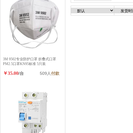
3M 9502专业防护口罩 折叠式口罩
PM2.5口罩KN95标准 5只装
￥35.00
/台
509人
付款