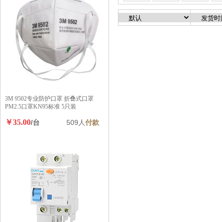
3M 9502专业防护口罩 折叠式口罩
PM2.5口罩KN95标准 5只装
￥35.00
/台
509人
付款