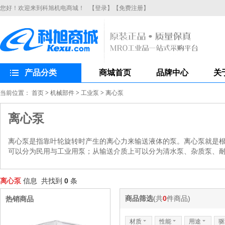
您好！欢迎来到科旭机电商城！
【登录】
【免费注册】
产品分类
商城首页
品牌中心
关
当前位置：
首页
>
机械部件
>
工业泵
>
离心泵
离心泵
离心泵是指靠叶轮旋转时产生的离心力来输送液体的泵。离心泵就是
可以分为民用与工业用泵；从输送介质上可以分为清水泵、杂质泵、
离心泵
信息 共找到
0
条
商品筛选
(共
0
件商品)
热销商品
材质
6
性能
6
用途
6
驱