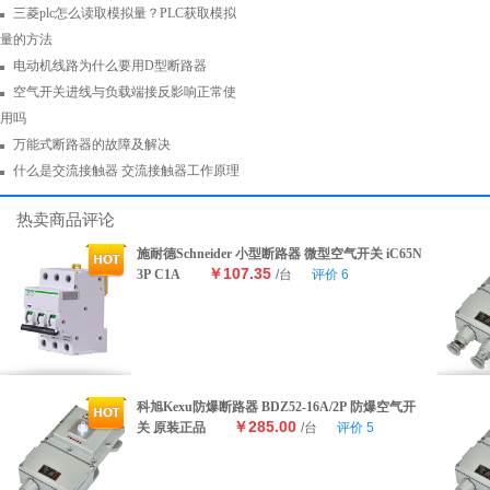
三菱plc怎么读取模拟量？PLC获取模拟
量的方法
电动机线路为什么要用D型断路器
空气开关进线与负载端接反影响正常使
用吗
万能式断路器的故障及解决
什么是交流接触器 交流接触器工作原理
热卖商品评论
施耐德Schneider 小型断路器 微型空气开关 iC65N
￥107.35
3P C1A
/台
评价
6
科旭Kexu防爆断路器 BDZ52-16A/2P 防爆空气开
￥285.00
关 原装正品
/台
评价
5