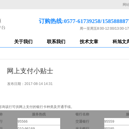
网
订购热线:0577-61739258/158588887
周一至周五8:00-12:00/13:00-17
关于我们
联系我们
技术文章
科旭文
网上支付小贴士
发布日期：2017-08-14 14:31
咨询该行可供网上支付的银行卡种类及开通手续。
称
服务热线
银行名称
行
95566
交通银行
95559
行
010-96169
光大银行
95595