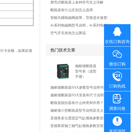
塑壳式断路器上各种符号含义详解
断路器有什么区别怎么选用
智能马桶电磁阀故障，导致进水速度变慢了怎
4v系列电磁阀型号说明，4v系列电磁阀工作原
空气开关发热怎么降温
在线订购咨询
热门技术文章
银行卡余额，如果款项
微信订购
施耐德断路器
型号表（选型
手册）
订购热线
施耐德断路器NSX参数型号说明书
施耐德断路器NSX安装和尺寸说明
断路器脱扣器有什么种类和作用？
调查问卷
施耐德小型断路器型号说明及含义
亚德客多位置固定气缸规格参数安装说明书
亚德客双轴三轴气缸规格参数安装说明书
返回顶部