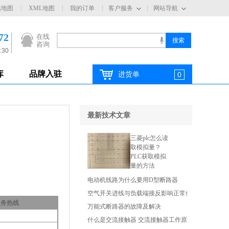
站地图
XML地图
我的订单
客户服务
网站导航
72
在线
咨询
:30
库
品牌入驻
进货单
0
最新技术文章
三菱plc怎么读
取模拟量？
PLC获取模拟
量的方法
电动机线路为什么要用D型断路器
空气开关进线与负载端接反影响正常使用吗
服务热线
万能式断路器的故障及解决
什么是交流接触器 交流接触器工作原理