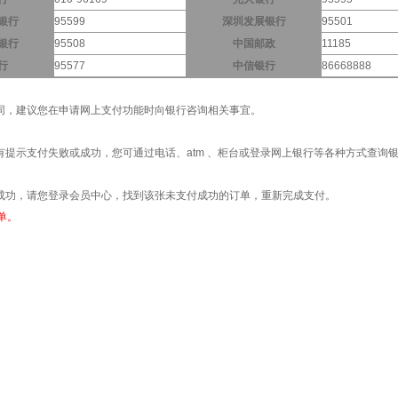
银行
95599
深圳发展银行
95501
银行
95508
中国邮政
11185
行
95577
中信银行
86668888
同，建议您在申请网上支付功能时向银行咨询相关事宜。
提示支付失败或成功，您可通过电话、atm 、柜台或登录网上银行等各种方式查询
成功，请您登录会员中心，找到该张未支付成功的订单，重新完成支付。
单。