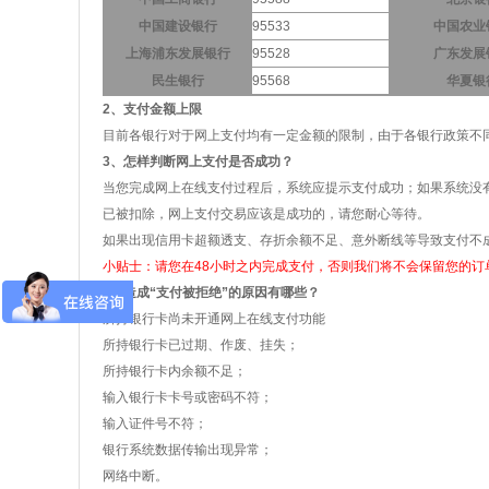
中国建设银行
95533
中国农业
上海浦东发展银行
95528
广东发展
民生银行
95568
华夏银
2、支付金额上限
目前各银行对于网上支付均有一定金额的限制，由于各银行政策不
3、怎样判断网上支付是否成功？
当您完成网上在线支付过程后，系统应提示支付成功；如果系统没有
已被扣除，网上支付交易应该是成功的，请您耐心等待。
如果出现信用卡超额透支、存折余额不足、意外断线等导致支付不
小贴士：请您在48小时之内完成支付，否则我们将不会保留您的订
4、造成“支付被拒绝”的原因有哪些？
所持银行卡尚未开通网上在线支付功能
所持银行卡已过期、作废、挂失；
所持银行卡内余额不足；
输入银行卡卡号或密码不符；
输入证件号不符；
银行系统数据传输出现异常；
网络中断。