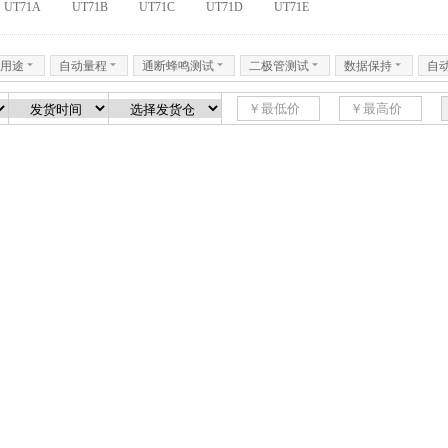
UT71A
UT71B
UT71C
UT71D
UT71E
用途
6
自动量程
6
通断蜂鸣测试
6
二极管测试
6
数据保持
6
自