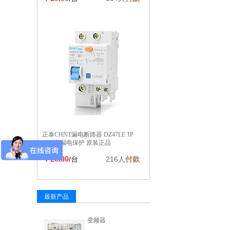
正泰CHNT漏电断路器 DZ47LE 1P
16A 带漏电保护 原装正品
￥20.00
/台
216人
付款
最新产品
变频器