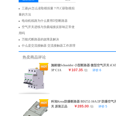
三菱plc怎么读取模拟量？PLC获取模拟
量的方法
电动机线路为什么要用D型断路器
空气开关进线与负载端接反影响正常使
用吗
万能式断路器的故障及解决
什么是交流接触器 交流接触器工作原理
热卖商品评论
施耐德Schneider 小型断路器 微型空气开关 iC6
￥107.35
3P C1A
/台
评价
6
科旭Kexu防爆断路器 BDZ52-16A/2P 防爆空气
￥285.00
关 原装正品
/台
评价
5