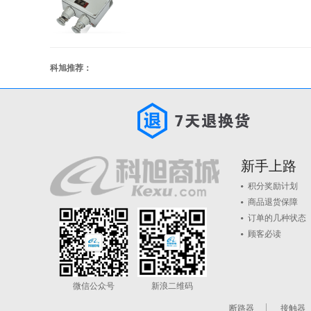
科旭推荐：
新手上路
积分奖励计划
商品退货保障
订单的几种状态
顾客必读
微信公众号
新浪二维码
断路器
接触器