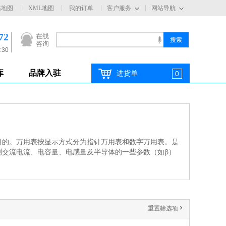
站地图
XML地图
我的订单
客户服务
网站导航
72
在线
咨询
:30
库
品牌入驻
进货单
0
目的。万用表按显示方式分为指针万用表和数字万用表。是
交流电流、电容量、电感量及半导体的一些参数（如β）
重置筛选项
'