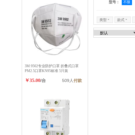
型号：
不限
类型
6
款式
6
3M 9502专业防护口罩 折叠式口罩
PM2.5口罩KN95标准 5只装
￥35.00
/台
509人
付款