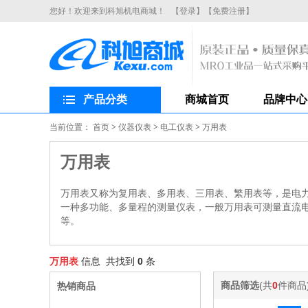
您好！欢迎来到科旭机电商城！
【登录】
【免费注册】
产品分类
商城首页
品牌中心
当前位置：
首页
>
仪器仪表
>
电工仪表
>
万用表
万用表
万用表又称为复用表、多用表、三用表、繁用表等，是电
一种多功能、多量程的测量仪表，一般万用表可测量直流
等。
万用表
信息 共找到
0
条
商品筛选
(共
0
件商品
热销商品