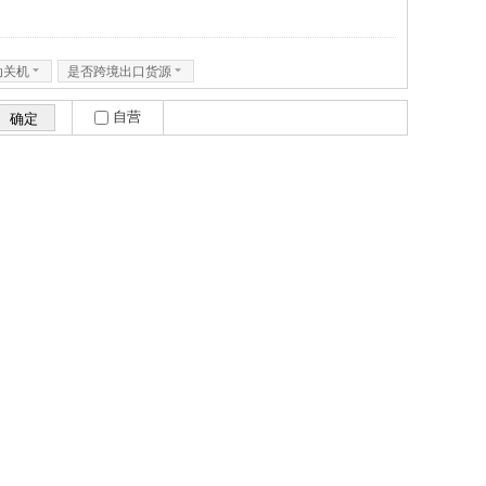
动关机
6
是否跨境出口货源
6
自营