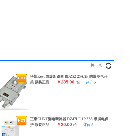
换一批
科旭Kexu防爆断路器 BDZ52-25A/2P 防爆空气开
￥285.00
关 原装正品
/台
评价
5
正泰CHNT漏电断路器 DZ47LE 1P 32A 带漏电保
￥20.00
护 原装正品
/台
评价
5