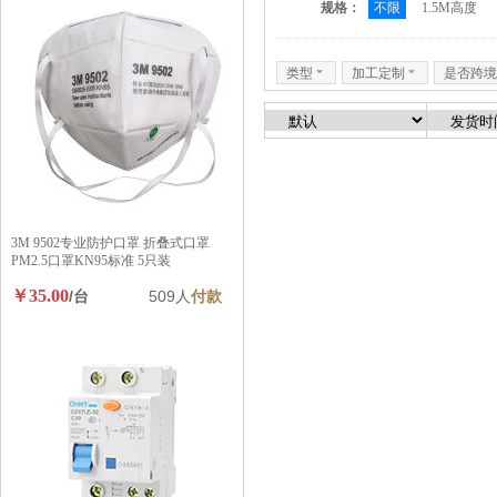
规格：
不限
1.5M高度
类型
6
加工定制
6
是否跨境
3M 9502专业防护口罩 折叠式口罩
PM2.5口罩KN95标准 5只装
￥35.00
/台
509人
付款