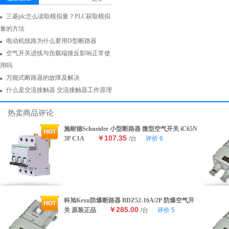
三菱plc怎么读取模拟量？PLC获取模拟
量的方法
电动机线路为什么要用D型断路器
空气开关进线与负载端接反影响正常使
用吗
万能式断路器的故障及解决
什么是交流接触器 交流接触器工作原理
热卖商品评论
施耐德Schneider 小型断路器 微型空气开关 iC65N
￥107.35
3P C1A
/台
评价
6
科旭Kexu防爆断路器 BDZ52-16A/2P 防爆空气开
￥285.00
关 原装正品
/台
评价
5