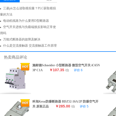
三菱plc怎么读取模拟量？PLC获取模拟
量的方法
电动机线路为什么要用D型断路器
空气开关进线与负载端接反影响正常使
用吗
万能式断路器的故障及解决
什么是交流接触器 交流接触器工作原理
热卖商品评论
施耐德Schneider 小型断路器 微型空气开关 iC65N
￥107.35
3P C1A
/台
评价
6
科旭Kexu防爆断路器 BDZ52-16A/2P 防爆空气开
￥285.00
关 原装正品
/台
评价
5