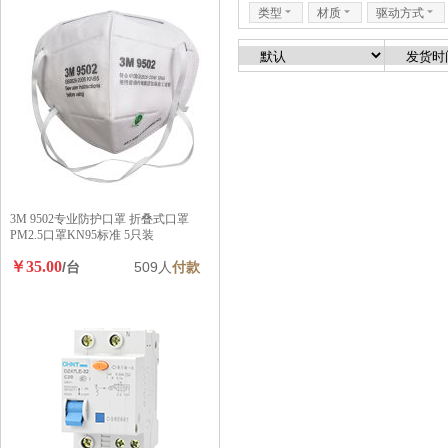
类型
6
材质
6
驱动方式
6
3M 9502专业防护口罩 折叠式口罩
PM2.5口罩KN95标准 5只装
￥35.00
/台
509人
付款