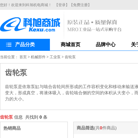
您好！欢迎来到科旭机电商城！
【登录】
【免费注册】
产品分类
商城首页
品牌中心
关
当前位置：
首页
>
机械部件
>
工业泵
>
齿轮泵
齿轮泵
齿轮泵是依靠泵缸与啮合齿轮间所形成的工作容积变化和移动来输送
变大，形成真空，将液体吸入，齿轮啮合侧的空间的体积从大变小，
力的大小。
齿轮泵
信息 共找到
0
条
商品筛选
(共
0
件商品)
热销商品