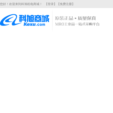
您好！欢迎来到科旭机电商城！
【登录】
【免费注册】
产品分类
商城首页
品牌中心
关
当前位置：
首页
>
照明工具
>
白炽灯
>
普通白炽灯
普通白炽灯
普通白炽灯是指白炽灯将灯丝通电加热到白炽状态，利用热辐射发出可
料、灯丝结构、充填气体的不断改进，白炽灯的发光效率也相应提高。
和要求的白炽灯，其结构和部件不尽相同。白炽灯的光色和集光性能
普通白炽灯
信息 共找到
0
条
商品筛选
(共
0
件商品)
热销商品