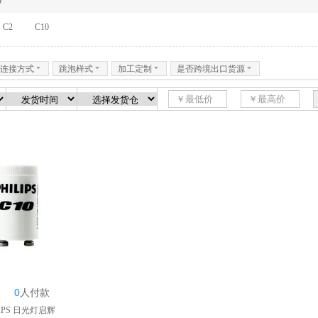
C2
C10
连接方式
6
跳泡样式
6
加工定制
6
是否跨境出口货源
6
0
人
付款
8个
IPS 日光灯启辉