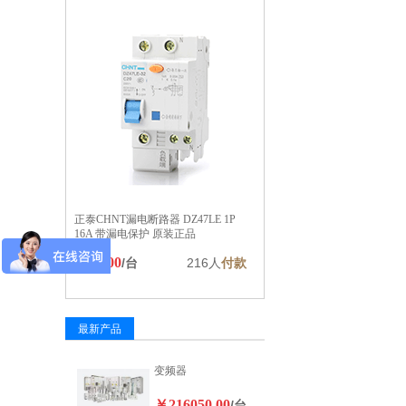
正泰CHNT漏电断路器 DZ47LE 1P
16A 带漏电保护 原装正品
￥20.00
/台
216人
付款
最新产品
变频器
￥216050.00
/台