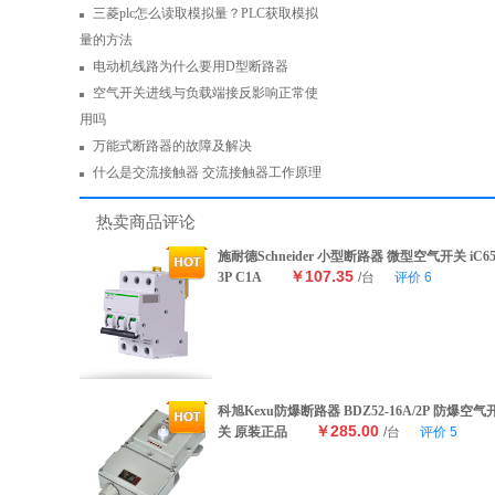
三菱plc怎么读取模拟量？PLC获取模拟
量的方法
电动机线路为什么要用D型断路器
空气开关进线与负载端接反影响正常使
用吗
万能式断路器的故障及解决
什么是交流接触器 交流接触器工作原理
热卖商品评论
施耐德Schneider 小型断路器 微型空气开关 iC6
￥107.35
3P C1A
/台
评价
6
科旭Kexu防爆断路器 BDZ52-16A/2P 防爆空气
￥285.00
关 原装正品
/台
评价
5