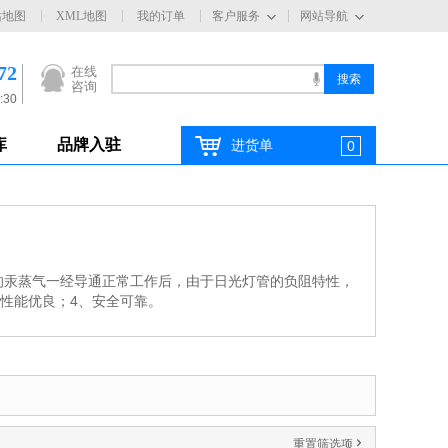
站地图
XML地图
我的订单
客户服务
网站导航
72
在线
咨询
:30
库
品牌入驻
进货单
0
的汞蒸气一经导通正常工作后，由于日光灯管的负阻特性，
性能优良；4、安全可靠。
重置筛选项
'