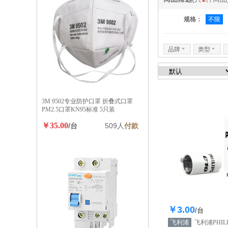
规格：
不限
品牌
6
类型
6
3M 9502专业防护口罩 折叠式口罩
PM2.5口罩KN95标准 5只装
￥35.00
/台
509人
付款
￥3.00
库存12
/台
飞利浦
飞利浦PHIL