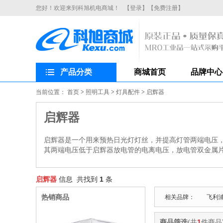
您好！欢迎来到科旭机电商城！
【登录】
【免费注册】
产品分类
商城首页
品牌中心
当前位置：
首页
>
照明工具
>
灯具配件
>
启辉器
启辉器
启辉器是一个用来预热日光灯灯丝，并提高灯管两端电压
其两端电压低于启辉器放电管的电离电压，放电管双金属片
启辉器
信息 共找到
1
条
热销商品
相关品牌：
飞利
商品筛选
(共
1
件商品