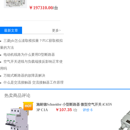
￥197310.00
/台
最新文章
更多>
三菱plc怎么读取模拟量？PLC获取模拟
量的方法
电动机线路为什么要用D型断路器
空气开关进线与负载端接反影响正常使
用吗
万能式断路器的故障及解决
什么是交流接触器 交流接触器工作原理
热卖商品评论
施耐德Schneider 小型断路器 微型空气开关 iC65N
￥107.35
3P C1A
/台
评价
6