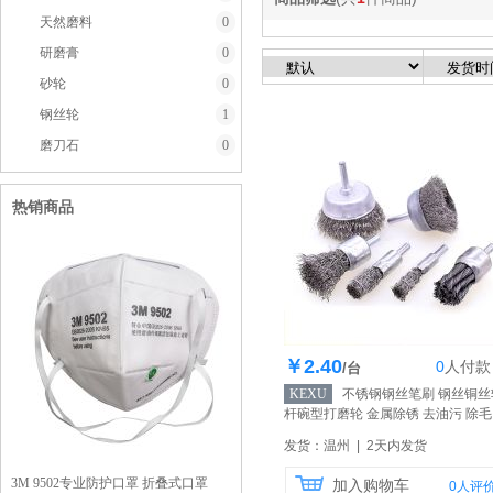
天然磨料
0
研磨膏
0
砂轮
0
钢丝轮
1
磨刀石
0
热销商品
￥2.40
0
人
付款
库存200个
/台
KEXU
不锈钢钢丝笔刷 钢丝铜丝
杆碗型打磨轮 金属除锈 去油污 除毛
刺 去碳灰
【自营】
发货：温州 | 2天内发货
3M 9502专业防护口罩 折叠式口罩
加入购物车
0
人评