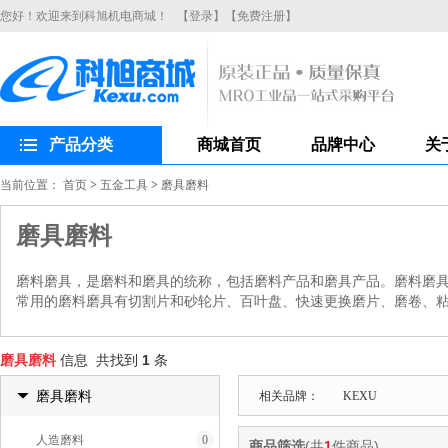
您好！欢迎来到科旭机电商城！
【登录】
【免费注册】
产品分类
商城首页
品牌中心
关
当前位置：
首页
>
五金工具
>
磨具磨料
磨具磨料
磨料磨具，是磨料和磨具的统称，包括磨料产品和磨具产品。磨料磨
常用的磨料磨具有切割片和砂轮片、百叶盘、快速更换磨片、磨卷、
磨具磨料
信息 共找到
1
条
磨具磨料
相关品牌：
KEXU
人造磨料
0
商品筛选
(共
1
件商品)