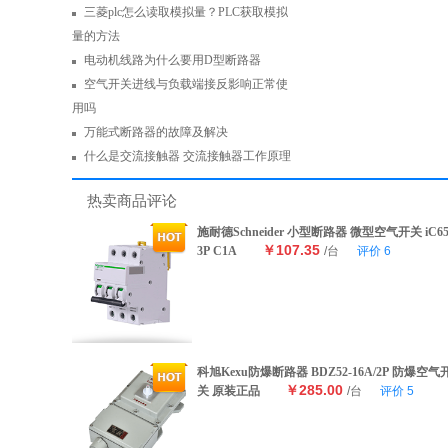
三菱plc怎么读取模拟量？PLC获取模拟
量的方法
电动机线路为什么要用D型断路器
空气开关进线与负载端接反影响正常使
用吗
万能式断路器的故障及解决
什么是交流接触器 交流接触器工作原理
热卖商品评论
施耐德Schneider 小型断路器 微型空气开关 iC6
￥107.35
3P C1A
/台
评价
6
科旭Kexu防爆断路器 BDZ52-16A/2P 防爆空气
￥285.00
关 原装正品
/台
评价
5