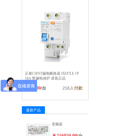
正泰CHNT漏电断路器 DZ47LE 1P
16A 带漏电保护 原装正品
￥20.00
/台
216人
付款
最新产品
变频器
￥216050.00
/台