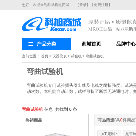
您好！欢迎来到科旭机电商城！
【登录】
【免费注册】
产品分类
商城首页
品牌中心
当前位置：
首页
>
仪器仪表
>
试验机
>
弯曲试验机
弯曲试验机
弯曲试验机专门试验插头引出线及电线之耐折强度。试法
动次数。本机能自动计数，试样弯折至断线无法通电时，
弯曲试验机
信息 共找到
0
条
商品筛选
(共
0
件商品
热销商品
加工定制
6
是否