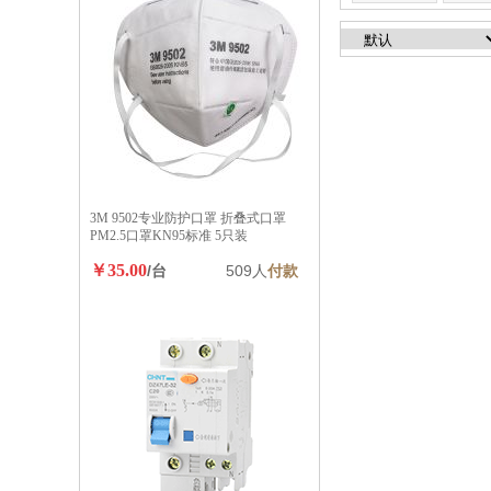
3M 9502专业防护口罩 折叠式口罩
PM2.5口罩KN95标准 5只装
￥35.00
/台
509人
付款