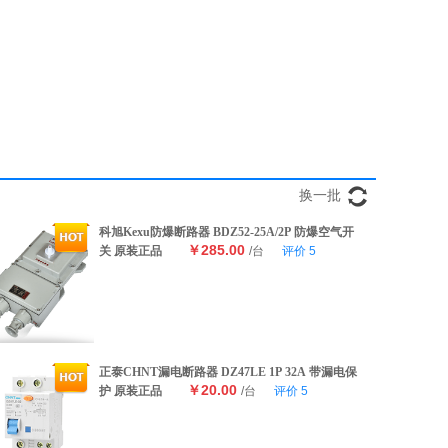
换一批
科旭Kexu防爆断路器 BDZ52-25A/2P 防爆空气开
￥285.00
关 原装正品
/台
评价
5
正泰CHNT漏电断路器 DZ47LE 1P 32A 带漏电保
￥20.00
护 原装正品
/台
评价
5