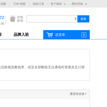
站地图
XML地图
我的订单
客户服务
网站导航
72
在线
咨询
:30
库
品牌入驻
进货单
0
数后检视其断线率，或至全部断线无法通电时查看其总计摆
重置筛选项
'