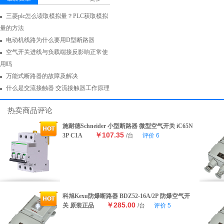
三菱plc怎么读取模拟量？PLC获取模拟
量的方法
电动机线路为什么要用D型断路器
空气开关进线与负载端接反影响正常使
用吗
万能式断路器的故障及解决
什么是交流接触器 交流接触器工作原理
热卖商品评论
施耐德Schneider 小型断路器 微型空气开关 iC65N
￥107.35
3P C1A
/台
评价
6
科旭Kexu防爆断路器 BDZ52-16A/2P 防爆空气开
￥285.00
关 原装正品
/台
评价
5