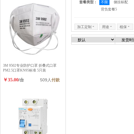
套餐类型：
不限
侧挂标配
背负套餐5
加工定制
6
用途
6
植保
6
3M 9502专业防护口罩 折叠式口罩
PM2.5口罩KN95标准 5只装
￥35.00
/台
509人
付款