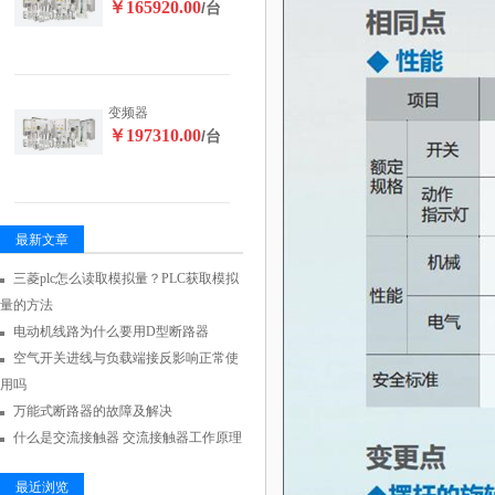
￥165920.00
/台
变频器
￥197310.00
/台
最新文章
三菱plc怎么读取模拟量？PLC获取模拟
量的方法
电动机线路为什么要用D型断路器
空气开关进线与负载端接反影响正常使
用吗
万能式断路器的故障及解决
什么是交流接触器 交流接触器工作原理
最近浏览