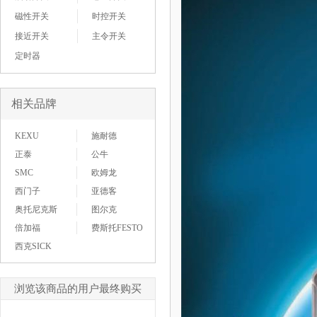
磁性开关
时控开关
接近开关
主令开关
定时器
相关品牌
KEXU
施耐德
正泰
公牛
SMC
欧姆龙
西门子
亚德客
奥托尼克斯
图尔克
倍加福
费斯托FESTO
西克SICK
浏览该商品的用户最终购买