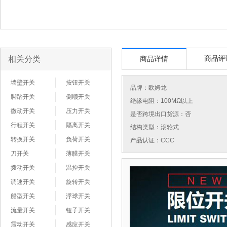
相关分类
商品评
商品详情
墙壁开关
按钮开关
品牌：
欧姆龙
脚踏开关
倒顺开关
绝缘电阻：100MΩ以上
微动开关
压力开关
是否跨境出口货源：否
行程开关
隔离开关
结构类型：滚轮式
转换开关
负荷开关
产品认证：CCC
刀开关
薄膜开关
拨动开关
温控开关
调速开关
旋转开关
船型开关
浮球开关
流量开关
钮子开关
震动开关
感应开关