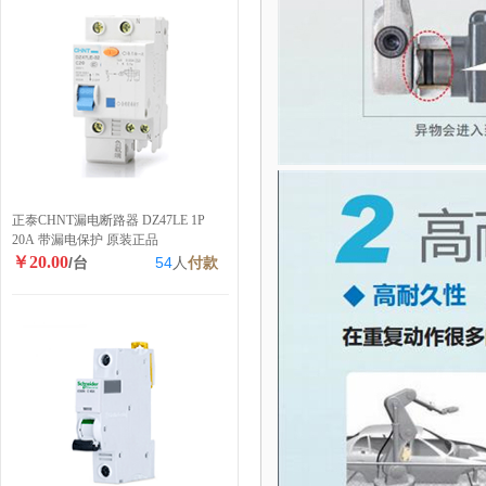
正泰CHNT漏电断路器 DZ47LE 1P
20A 带漏电保护 原装正品
￥20.00
/台
54
人
付款