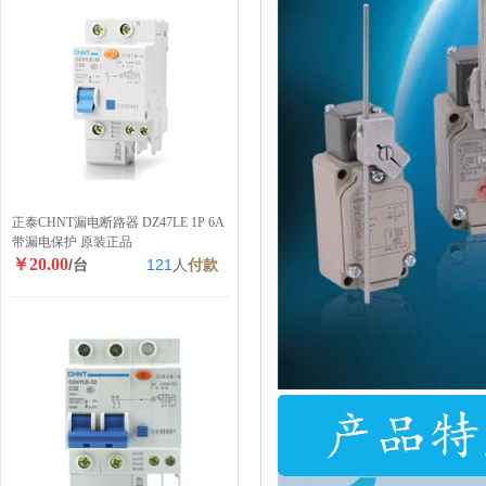
正泰CHNT漏电断路器 DZ47LE 1P 6A
带漏电保护 原装正品
￥20.00
/台
121
人
付款