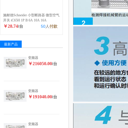
施耐德Schneider 小型断路器 微型空气
开关 iC65H 1P B 6A 10A 16A
￥28.74
/台
50
人
付款
最新产品
变频器
￥216050.00
/台
变频器
￥191040.00
/台
变频器