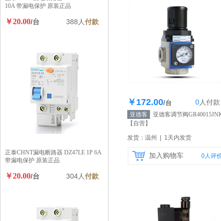
10A 带漏电保护 原装正品
￥20.00
/台
388人
付款
￥172.00
0
人
付款
库存100个
/台
亚德客
亚德客调节阀GR40015JN
【自营】
发货：温州 | 1天内发货
正泰CHNT漏电断路器 DZ47LE 1P 6A
加入购物车
0
人评
带漏电保护 原装正品
￥20.00
/台
304人
付款