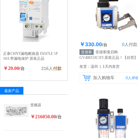
￥330.00
0
人
付款
库存100个
/台
亚德客
亚德客慢启阀
正泰CHNT漏电断路器 DZ47LE 1P
GV40015JC1FI 原装正品！
【自营】
16A 带漏电保护 原装正品
发货：温州 | 1天内发货
￥20.00
/台
216人
付款
加入购物车
0
人评
最新产品
变频器
￥216050.00
/台