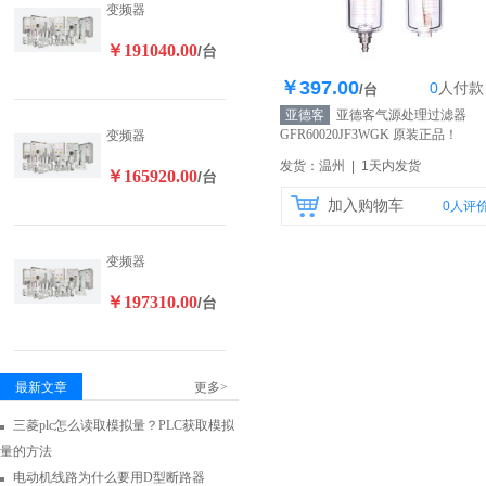
变频器
￥191040.00
/台
￥397.00
0
人
付款
库存100个
/台
亚德客
亚德客气源处理过滤器
GFR60020JF3WGK 原装正品！
变频器
发货：温州 | 1天内发货
￥165920.00
/台
加入购物车
0
人评
变频器
￥197310.00
/台
最新文章
更多>
三菱plc怎么读取模拟量？PLC获取模拟
量的方法
电动机线路为什么要用D型断路器