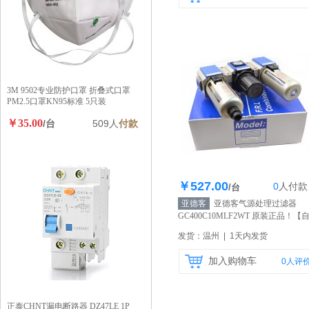
3M 9502专业防护口罩 折叠式口罩
PM2.5口罩KN95标准 5只装
￥35.00
/台
509人
付款
￥527.00
0
人
付款
库存100个
/台
亚德客
亚德客气源处理过滤器
GC400C10MLF2WT 原装正品！
【
营】
发货：温州 | 1天内发货
加入购物车
0
人评
正泰CHNT漏电断路器 DZ47LE 1P