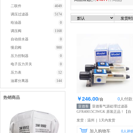
二联件
4049
调压过滤器
5174
给油器
0
调压阀
1168
自动排水器
0
慢启阀
900
压力控制器
0
电子压力开关
0
压力表
12
油雾分离器
144
热销商品
￥246.00
0
人
付款
库存100个
/台
亚德客
亚德客气源处理过滤器
GFR40015C3WGK 原装正品！
【自
营】
发货：温州 | 1天内发货
加入购物车
0
人评