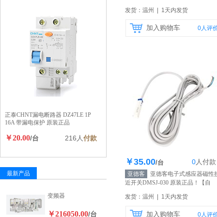
营】
发货：温州 | 1天内发货
加入购物车
0
人评
正泰CHNT漏电断路器 DZ47LE 1P
16A 带漏电保护 原装正品
￥20.00
/台
216人
付款
￥35.00
0
人
付款
库存100个
/台
最新产品
亚德客
亚德客电子式感应器磁性
近开关DMSJ-030 原装正品！
【自
营】
变频器
发货：温州 | 1天内发货
￥216050.00
/台
加入购物车
0
人评