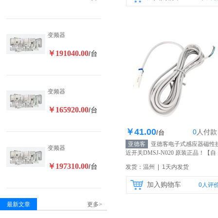
变频器
￥191040.00
/台
变频器
￥165920.00
/台
￥41.00
0
人
付款
库存100个
/台
亚德客
亚德客电子式感应器磁性
变频器
近开关DMSJ-N020 原装正品！
【自
营】
￥197310.00
/台
发货：温州 | 1天内发货
加入购物车
0
人评
最新文章
更多>