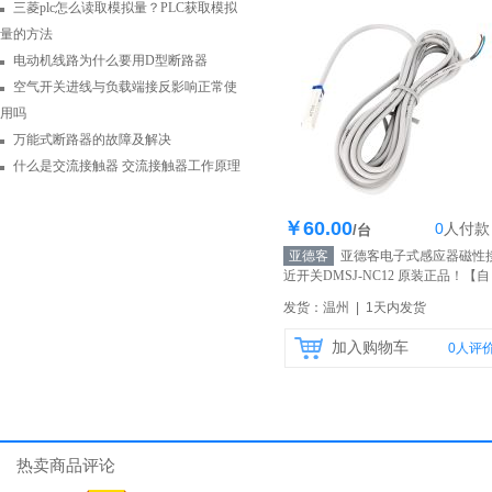
三菱plc怎么读取模拟量？PLC获取模拟
量的方法
电动机线路为什么要用D型断路器
空气开关进线与负载端接反影响正常使
用吗
万能式断路器的故障及解决
什么是交流接触器 交流接触器工作原理
￥60.00
0
人
付款
库存100个
/台
亚德客
亚德客电子式感应器磁性
近开关DMSJ-NC12 原装正品！
【自
营】
发货：温州 | 1天内发货
加入购物车
0
人评
热卖商品评论