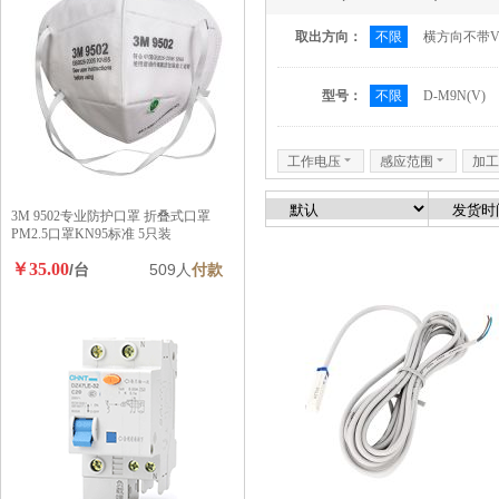
取出方向：
不限
横方向不带
型号：
不限
D-M9N(V)
工作电压
6
感应范围
6
加工
3M 9502专业防护口罩 折叠式口罩
PM2.5口罩KN95标准 5只装
￥35.00
/台
509人
付款