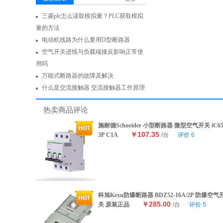
三菱plc怎么读取模拟量？PLC获取模拟
量的方法
电动机线路为什么要用D型断路器
空气开关进线与负载端接反影响正常使
用吗
万能式断路器的故障及解决
什么是交流接触器 交流接触器工作原理
热卖商品评论
施耐德Schneider 小型断路器 微型空气开关 iC6
￥107.35
3P C1A
/台
评价
6
科旭Kexu防爆断路器 BDZ52-16A/2P 防爆空气
￥285.00
关 原装正品
/台
评价
5