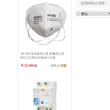
是否跨境出口货源
6
3M 9502专业防护口罩 折叠式口罩
PM2.5口罩KN95标准 5只装
￥35.00
/台
509人
付款