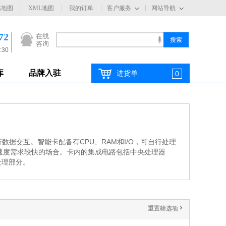
站地图
XML地图
我的订单
客户服务
网站导航
72
在线
咨询
:30
库
品牌入驻
进货单
0
交互。智能卡配备有CPU、RAM和I/O，可自行处理
速度需求较快的场合。卡内的集成电路包括中央处理器
处理部分。
重置筛选项
'