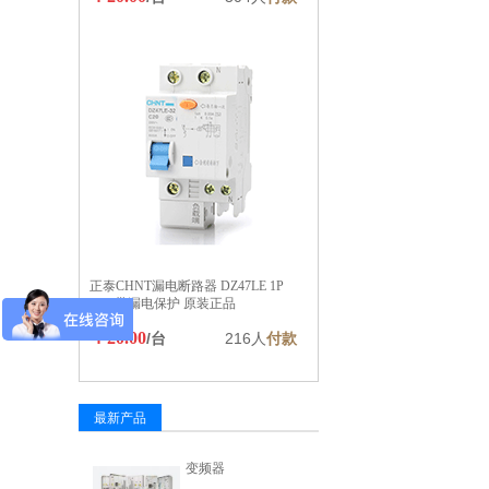
正泰CHNT漏电断路器 DZ47LE 1P
16A 带漏电保护 原装正品
￥20.00
/台
216人
付款
最新产品
变频器