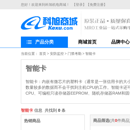
您好！欢迎来到科旭机电商城！
【登录】
【免费注册】
产品分类
商城首页
品牌中心
当前位置：
首页
>
安防监控
>
门禁考勤
>
智能卡
智能卡
智能卡：内嵌有微芯片的塑料卡（通常是一张信用卡的大小
数量较多的数据而不会干扰到主机CPU的工作。智能卡还
CPU、可编程只读存储器EEPROM、随机存储器RAM
智能卡
信息 共找到
0
条
商品筛选
(共
0
件商品
热销商品