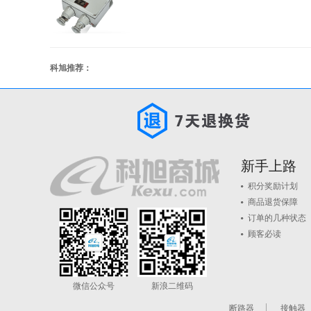
科旭推荐：
新手上路
积分奖励计划
商品退货保障
订单的几种状态
顾客必读
微信公众号
新浪二维码
断路器
接触器