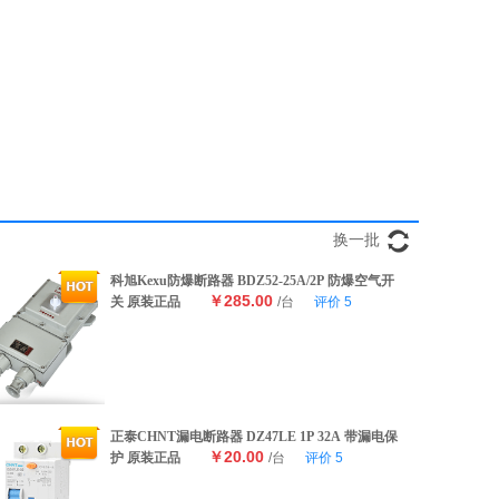
换一批
科旭Kexu防爆断路器 BDZ52-25A/2P 防爆空气开
￥285.00
关 原装正品
/台
评价
5
正泰CHNT漏电断路器 DZ47LE 1P 32A 带漏电保
￥20.00
护 原装正品
/台
评价
5