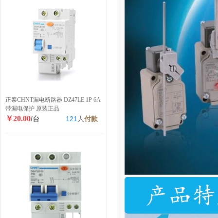
正泰CHNT漏电断路器 DZ47LE 1P 6A
带漏电保护 原装正品
￥20.00
/台
121
人
付款