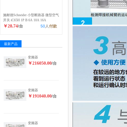
施耐德Schneider 小型断路器 微型空气
开关 iC65H 1P B 6A 10A 16A
￥28.74
/台
50
人
付款
最新产品
变频器
￥216050.00
/台
变频器
￥191040.00
/台
变频器