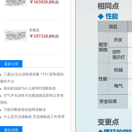
￥165920.00
/台
变频器
￥197310.00
/台
最新文章
三菱plc怎么读取模拟量？PLC获取模拟
量的方法
电动机线路为什么要用D型断路器
空气开关进线与负载端接反影响正常使
用吗
万能式断路器的故障及解决
什么是交流接触器 交流接触器工作原理
最近浏览