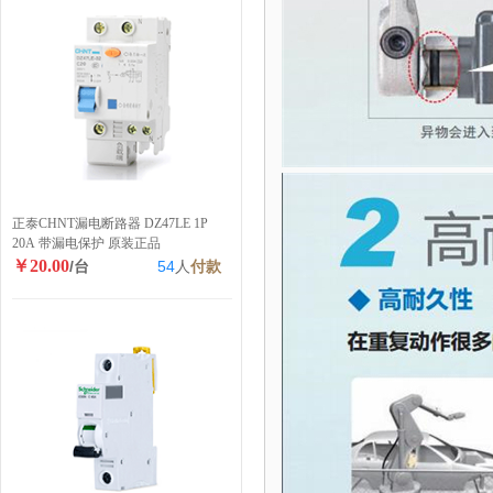
正泰CHNT漏电断路器 DZ47LE 1P
20A 带漏电保护 原装正品
￥20.00
/台
54
人
付款