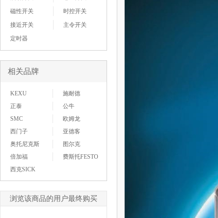
磁性开关
时控开关
接近开关
主令开关
定时器
相关品牌
KEXU
施耐德
正泰
公牛
SMC
欧姆龙
西门子
亚德客
奥托尼克斯
图尔克
倍加福
费斯托FESTO
西克SICK
浏览该商品的用户最终购买