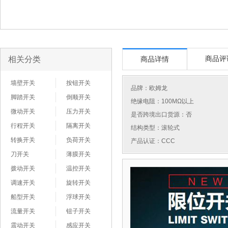
相关分类
商品评
商品详情
墙壁开关
按钮开关
品牌：
欧姆龙
脚踏开关
倒顺开关
绝缘电阻：100MΩ以上
微动开关
压力开关
是否跨境出口货源：否
行程开关
隔离开关
结构类型：滚轮式
转换开关
负荷开关
产品认证：CCC
刀开关
薄膜开关
拨动开关
温控开关
调速开关
旋转开关
船型开关
浮球开关
流量开关
钮子开关
震动开关
感应开关