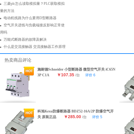
三菱plc怎么读取模拟量？PLC获取模拟
量的方法
电动机线路为什么要用D型断路器
空气开关进线与负载端接反影响正常使
用吗
万能式断路器的故障及解决
什么是交流接触器 交流接触器工作原理
热卖商品评论
施耐德Schneider 小型断路器 微型空气开关 iC65N
￥107.35
3P C1A
/台
评价
6
科旭Kexu防爆断路器 BDZ52-16A/2P 防爆空气开
￥285.00
关 原装正品
/台
评价
5