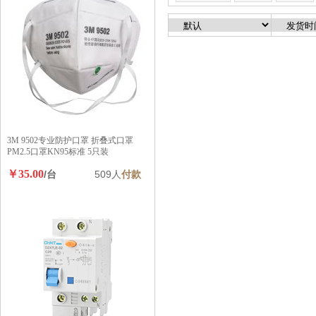
3M 9502专业防护口罩 折叠式口罩
PM2.5口罩KN95标准 5只装
￥35.00
/台
509人
付款