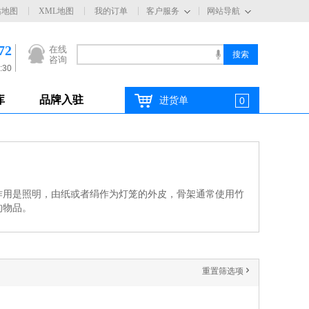
站地图
XML地图
我的订单
客户服务
网站导航
72
在线
咨询
:30
库
品牌入驻
进货单
0
作用是照明，由纸或者绢作为灯笼的外皮，骨架通常使用竹
的物品。
重置筛选项
'