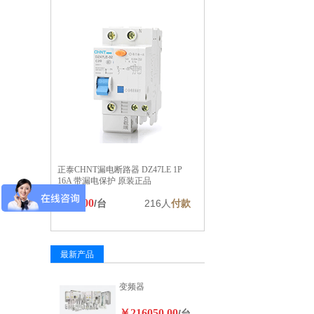
正泰CHNT漏电断路器 DZ47LE 1P
16A 带漏电保护 原装正品
￥20.00
/台
216人
付款
最新产品
变频器
￥216050.00
/台