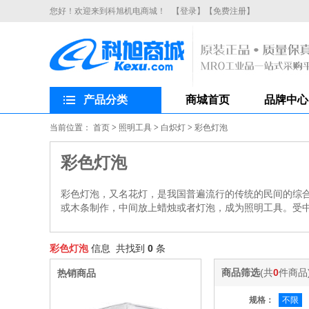
您好！欢迎来到科旭机电商城！
【登录】
【免费注册】
产品分类
商城首页
品牌中心
当前位置：
首页
>
照明工具
>
白炽灯
>
彩色灯泡
彩色灯泡
彩色灯泡，又名花灯，是我国普遍流行的传统的民间的综
或木条制作，中间放上蜡烛或者灯泡，成为照明工具。受
彩色灯泡
信息 共找到
0
条
商品筛选
(共
0
件商品
热销商品
规格：
不限