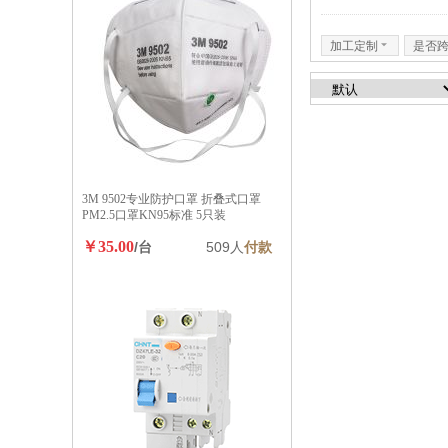
加工定制
6
是否
3M 9502专业防护口罩 折叠式口罩
PM2.5口罩KN95标准 5只装
￥35.00
/台
509人
付款