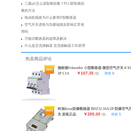
三菱plc怎么读取模拟量？PLC获取模拟
量的方法
电动机线路为什么要用D型断路器
空气开关进线与负载端接反影响正常使
用吗
万能式断路器的故障及解决
什么是交流接触器 交流接触器工作原理
热卖商品评论
施耐德Schneider 小型断路器 微型空气开关 iC6
￥107.35
3P C1A
/台
评价
6
科旭Kexu防爆断路器 BDZ52-16A/2P 防爆空气
￥285.00
关 原装正品
/台
评价
5