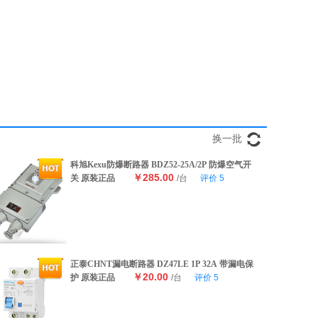
换一批
科旭Kexu防爆断路器 BDZ52-25A/2P 防爆空气开
￥285.00
关 原装正品
/台
评价
5
正泰CHNT漏电断路器 DZ47LE 1P 32A 带漏电保
￥20.00
护 原装正品
/台
评价
5