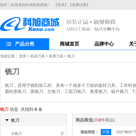
您好！欢迎来到科旭机电商城！
【登录】
【免费注册】
产品分类
商城首页
品牌中心
关
当前位置：
首页
>
机床刀具
>
机用刀具
>
铣刀
铣刀
铣刀，是用于铣削加工的、具有一个或多个刀齿的旋转刀具。工作时
圆柱形铣刀、面铣刀、立铣刀、三面刃铣刀、角度铣刀、锯片铣刀、T
铣刀
信息 共找到
0
条
商品筛选
(共
0
件商品)
铣刀
规格类型：
不限
刃径*柄径*
立铣刀
0