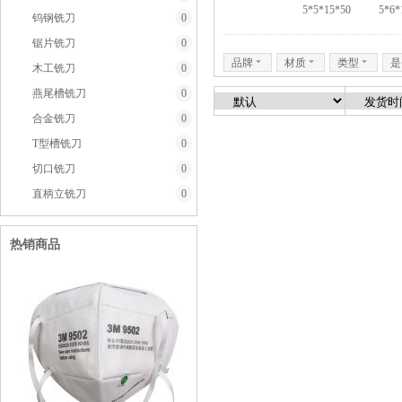
5*5*15*50
5*6*
钨钢铣刀
0
锯片铣刀
0
品牌
6
材质
6
类型
6
是
木工铣刀
0
燕尾槽铣刀
0
合金铣刀
0
T型槽铣刀
0
切口铣刀
0
直柄立铣刀
0
热销商品