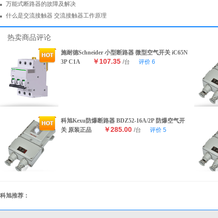
万能式断路器的故障及解决
什么是交流接触器 交流接触器工作原理
热卖商品评论
施耐德Schneider 小型断路器 微型空气开关 iC65N
￥107.35
3P C1A
/台
评价
6
科旭Kexu防爆断路器 BDZ52-16A/2P 防爆空气开
￥285.00
关 原装正品
/台
评价
5
科旭推荐：