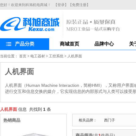
您好！欢迎来到科旭机电商城！
【登录】
【免费注册】
产品分类
商城首页
品牌中心
关
当前位置：
首页
>
电工器材
>
工控系统
>
人机界面
人机界面
人机界面（Human Machine Interaction，简称HM
进行交互和信息交换的媒介，它实现信息的内部形式与人类可以接受
人机界面
信息 共找到
1
条
热销商品
相关品牌：
西门子
商品筛选
(共
1
件商品)