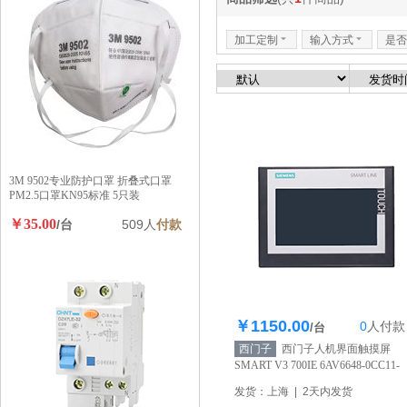
加工定制
6
输入方式
6
是否
3M 9502专业防护口罩 折叠式口罩
PM2.5口罩KN95标准 5只装
￥35.00
/台
509人
付款
￥1150.00
0
人
付款
库存425个
/台
西门子
西门子人机界面触摸屏
SMART V3 700IE 6AV6648-0CC11-
3AX0 7寸屏
【自营】
发货：上海 | 2天内发货