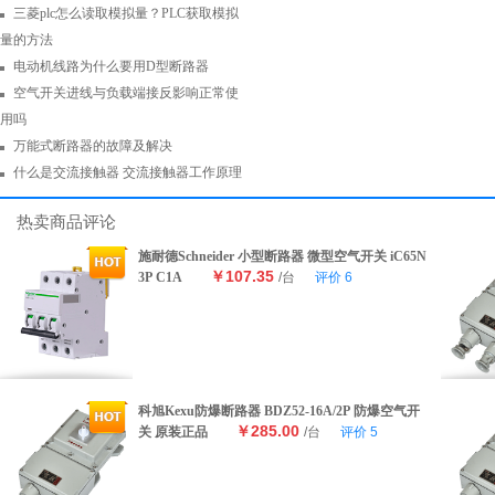
三菱plc怎么读取模拟量？PLC获取模拟
量的方法
电动机线路为什么要用D型断路器
空气开关进线与负载端接反影响正常使
用吗
万能式断路器的故障及解决
什么是交流接触器 交流接触器工作原理
热卖商品评论
施耐德Schneider 小型断路器 微型空气开关 iC65N
￥107.35
3P C1A
/台
评价
6
科旭Kexu防爆断路器 BDZ52-16A/2P 防爆空气开
￥285.00
关 原装正品
/台
评价
5