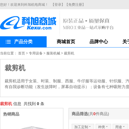
您好！欢迎来到科旭机电商城！
【登录】
【免费注册】
产品分类
商城首页
品牌中心
关
当前位置：
首页
>
专用设备
>
服装机械
>
裁剪机
裁剪机
裁剪机适用于女装、时装、制服、西服、牛仔服等运动服、针织服、
有自我诊断功能（发生故障时，屏幕自动提示）；设备有七种吸附力
裁剪机
信息 共找到
0
条
商品筛选
(共
0
件商品)
热销商品
加工定制
6
种类
6
用途
6