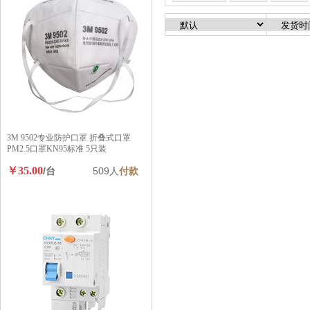
3M 9502专业防护口罩 折叠式口罩
PM2.5口罩KN95标准 5只装
￥35.00
/台
509人
付款