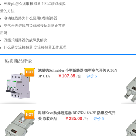
三菱plc怎么读取模拟量？PLC获取模拟
量的方法
电动机线路为什么要用D型断路器
空气开关进线与负载端接反影响正常使
用吗
万能式断路器的故障及解决
什么是交流接触器 交流接触器工作原理
热卖商品评论
施耐德Schneider 小型断路器 微型空气开关 iC65N
￥107.35
3P C1A
/台
评价
6
科旭Kexu防爆断路器 BDZ52-16A/2P 防爆空气开
￥285.00
关 原装正品
/台
评价
5