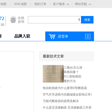
站地图
XML地图
我的订单
客户服务
网站导航
72
在线
咨询
:30
库
品牌入驻
进货单
0
最新技术文章
三菱plc怎么读
取模拟量？
PLC获取模拟
量的方法
。
电动机线路为什么要用D型断路器
空气开关进线与负载端接反影响正常使用吗
万能式断路器的故障及解决
什么是交流接触器 交流接触器工作原理