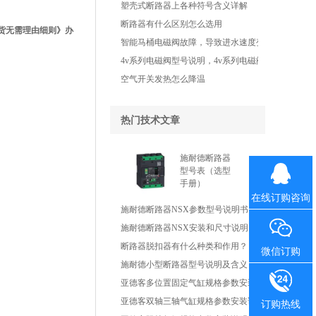
塑壳式断路器上各种符号含义详解
断路器有什么区别怎么选用
换货无需理由细则》办
智能马桶电磁阀故障，导致进水速度变慢了怎
4v系列电磁阀型号说明，4v系列电磁阀工作原
空气开关发热怎么降温
热门技术文章
施耐德断路器
型号表（选型
手册）
在线订购咨询
施耐德断路器NSX参数型号说明书
施耐德断路器NSX安装和尺寸说明
断路器脱扣器有什么种类和作用？
微信订购
施耐德小型断路器型号说明及含义
亚德客多位置固定气缸规格参数安装说明书
亚德客双轴三轴气缸规格参数安装说明书
订购热线