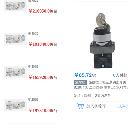
变频器
￥216050.00
/台
变频器
￥191040.00
/台
变频器
￥65.72
0
人
付款
库存200个
/台
￥165920.00
/台
施耐德
施耐德二档金属钥匙开关
B2BG41C 二位自锁 左右出1NO 1常
【自营】
发货：温州 | 2天内发货
变频器
加入购物车
0
人评
￥197310.00
/台