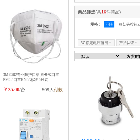
商品筛选
(共
16
件商品)
规格：
不限
蘑菇头按钮ZB
3C额定电压范围
6
产品认证
6
3M 9502专业防护口罩 折叠式口罩
PM2.5口罩KN95标准 5只装
￥35.00
/台
509人
付款