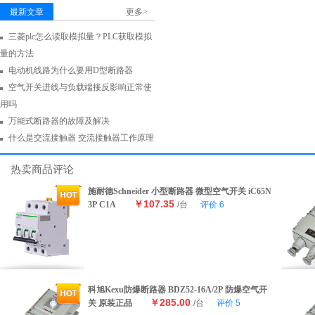
最新文章
更多>
三菱plc怎么读取模拟量？PLC获取模拟
量的方法
电动机线路为什么要用D型断路器
空气开关进线与负载端接反影响正常使
用吗
万能式断路器的故障及解决
什么是交流接触器 交流接触器工作原理
热卖商品评论
施耐德Schneider 小型断路器 微型空气开关 iC65N
￥107.35
3P C1A
/台
评价
6
科旭Kexu防爆断路器 BDZ52-16A/2P 防爆空气开
￥285.00
关 原装正品
/台
评价
5