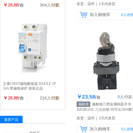
发货：温州 | 1天内发货
￥20.00
/台
304人
付款
加入购物车
0
人评
正泰CHNT漏电断路器 DZ47LE 1P
16A 带漏电保护 原装正品
￥23.58
0
人
付款
库存200个
/台
￥20.00
/台
216人
付款
施耐德
施耐德三档金属钥匙开关
XB2BG03C 三位自锁 均可出2NO两
开
【自营】
发货：温州 | 2天内发货
最新产品
加入购物车
0
人评