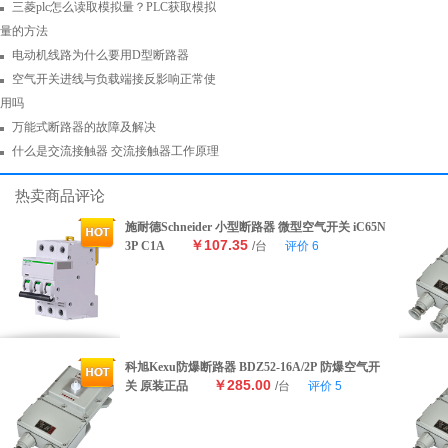
三菱plc怎么读取模拟量？PLC获取模拟
量的方法
电动机线路为什么要用D型断路器
空气开关进线与负载端接反影响正常使
用吗
万能式断路器的故障及解决
什么是交流接触器 交流接触器工作原理
热卖商品评论
施耐德Schneider 小型断路器 微型空气开关 iC65N
￥107.35
3P C1A
/台
评价
6
科旭Kexu防爆断路器 BDZ52-16A/2P 防爆空气开
￥285.00
关 原装正品
/台
评价
5