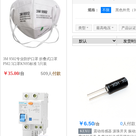
规格：
不限
黑色外壳（1
类型
6
最高电压
6
产品认证
3M 9502专业防护口罩 折叠式口罩
PM2.5口罩KN95标准 5只装
￥35.00
/台
509人
付款
￥6.50
0
人
付款
库存865个
/台
KEXU
震动传感器 滚珠开关 振动