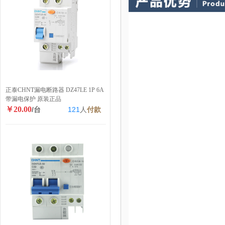
正泰CHNT漏电断路器 DZ47LE 1P 6A
带漏电保护 原装正品
￥20.00
/台
121
人
付款