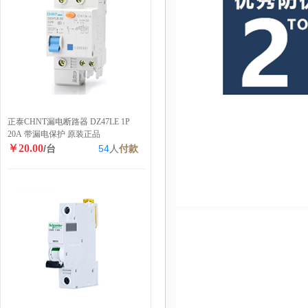
正泰CHNT漏电断路器 DZ47LE 1P
20A 带漏电保护 原装正品
￥20.00
/台
54
人
付款