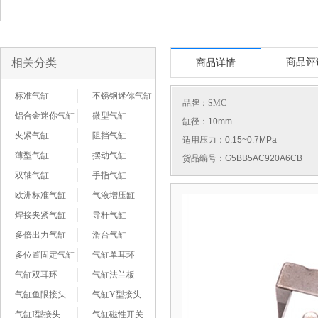
相关分类
商品评
商品详情
标准气缸
不锈钢迷你气缸
品牌：
SMC
铝合金迷你气缸
微型气缸
缸径：10mm
夹紧气缸
阻挡气缸
适用压力：0.15~0.7MPa
薄型气缸
摆动气缸
货品编号：G5BB5AC920A6CB
双轴气缸
手指气缸
欧洲标准气缸
气液增压缸
焊接夹紧气缸
导杆气缸
多倍出力气缸
滑台气缸
多位置固定气缸
气缸单耳环
气缸双耳环
气缸法兰板
气缸鱼眼接头
气缸Y型接头
气缸I型接头
气缸磁性开关