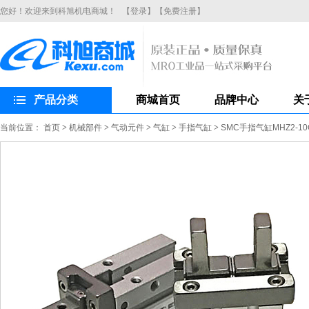
您好！欢迎来到科旭机电商城！
【登录】
【免费注册】
产品分类
商城首页
品牌中心
关
当前位置：
首页
>
机械部件
>
气动元件
>
气缸
>
手指气缸
>
SMC手指气缸MHZ2-