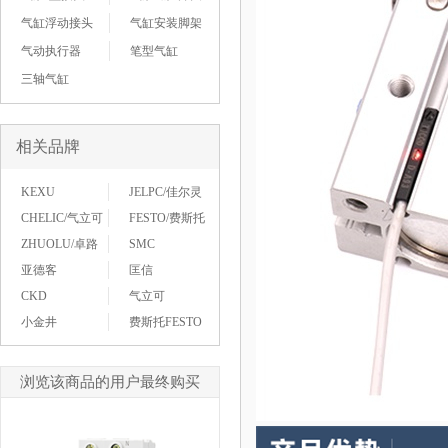
气缸浮动接头
气缸安装脚架
气动执行器
笔型气缸
三轴气缸
相关品牌
KEXU
JELPC/佳尔灵
CHELIC/气立可
FESTO/费斯托
ZHUOLU/卓路
SMC
亚德客
匡信
CKD
气立可
小金井
费斯托FESTO
浏览该商品的用户最终购买