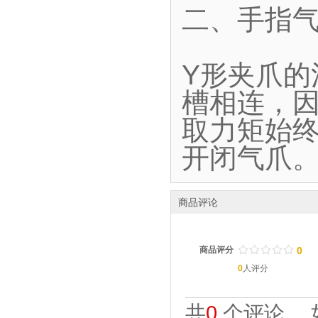
二、手指气
Y形夹爪
槽相连，
取力矩始终
开闭气爪
商品评论
/
.
/
.
/
.
/
.
/
.
商品评分
0
0
人评分
共
0
个评论。 