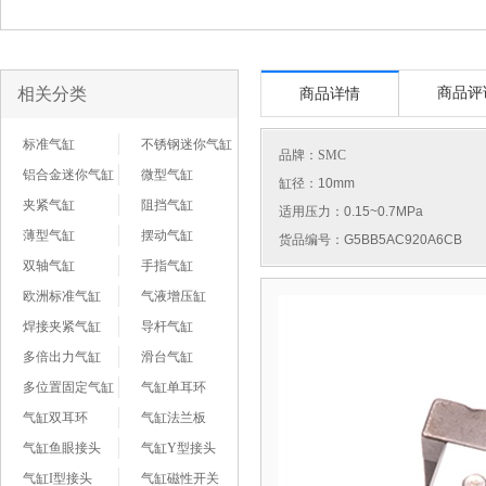
相关分类
商品评
商品详情
标准气缸
不锈钢迷你气缸
品牌：
SMC
铝合金迷你气缸
微型气缸
缸径：10mm
夹紧气缸
阻挡气缸
适用压力：0.15~0.7MPa
薄型气缸
摆动气缸
货品编号：G5BB5AC920A6CB
双轴气缸
手指气缸
欧洲标准气缸
气液增压缸
焊接夹紧气缸
导杆气缸
多倍出力气缸
滑台气缸
多位置固定气缸
气缸单耳环
气缸双耳环
气缸法兰板
气缸鱼眼接头
气缸Y型接头
气缸I型接头
气缸磁性开关