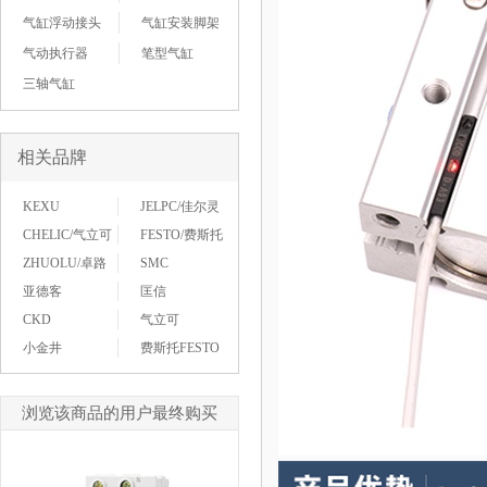
气缸浮动接头
气缸安装脚架
气动执行器
笔型气缸
三轴气缸
相关品牌
KEXU
JELPC/佳尔灵
CHELIC/气立可
FESTO/费斯托
ZHUOLU/卓路
SMC
亚德客
匡信
CKD
气立可
小金井
费斯托FESTO
浏览该商品的用户最终购买