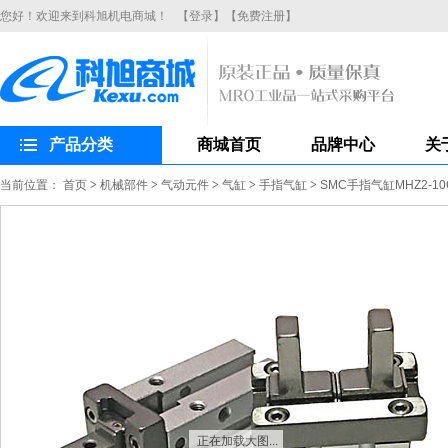
您好！欢迎来到科旭机电商城！
【登录】
【免费注册】
产品分类
商城首页
品牌中心
关
当前位置：
首页
>
机械部件
>
气动元件
>
气缸
>
手指气缸
>
SMC手指气缸MHZ2-
正在加载大图...