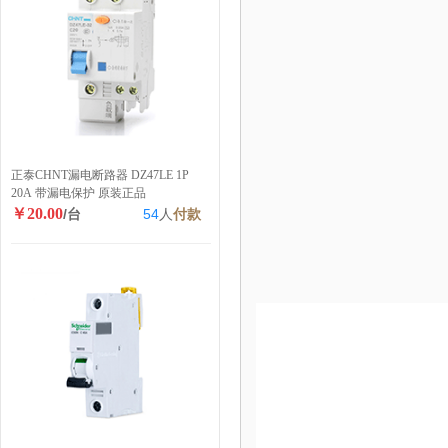
正泰CHNT漏电断路器 DZ47LE 1P
20A 带漏电保护 原装正品
￥20.00
/台
54
人
付款