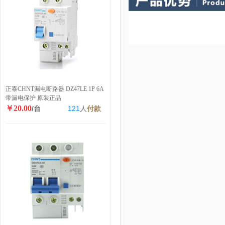
正泰CHNT漏电断路器 DZ47LE 1P 6A
带漏电保护 原装正品
￥20.00
/台
121
人
付款