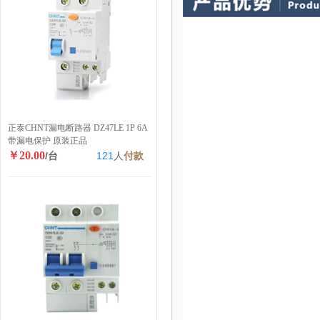
正泰CHNT漏电断路器 DZ47LE 1P 6A
带漏电保护 原装正品
￥20.00
/台
121
人
付款