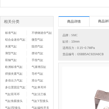
相关分类
商品评
商品详情
标准气缸
不锈钢迷你气缸
品牌：
SMC
铝合金迷你气缸
微型气缸
缸径：10mm
夹紧气缸
阻挡气缸
适用压力：0.15~0.7MPa
薄型气缸
摆动气缸
货品编号：G5BB5AC920A6CB
双轴气缸
手指气缸
欧洲标准气缸
气液增压缸
焊接夹紧气缸
导杆气缸
多倍出力气缸
滑台气缸
多位置固定气缸
气缸单耳环
气缸双耳环
气缸法兰板
气缸鱼眼接头
气缸Y型接头
气缸I型接头
气缸磁性开关