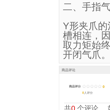
二、手指气
Y形夹爪
槽相连，
取力矩始终
开闭气爪
商品评论
/
.
/
.
/
.
/
.
/
.
商品评分
0
0
人评分
共
0
个评论。 