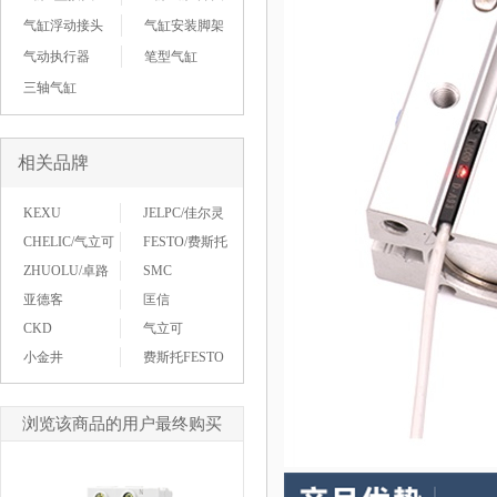
气缸浮动接头
气缸安装脚架
气动执行器
笔型气缸
三轴气缸
相关品牌
KEXU
JELPC/佳尔灵
CHELIC/气立可
FESTO/费斯托
ZHUOLU/卓路
SMC
亚德客
匡信
CKD
气立可
小金井
费斯托FESTO
浏览该商品的用户最终购买