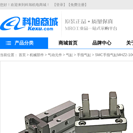
您好！欢迎来到科旭机电商城！
【登录】
【免费注册】
产品分类
商城首页
品牌中心
关
当前位置：
首页
>
机械部件
>
气动元件
>
气缸
>
手指气缸
>
SMC手指气缸MHZ2-