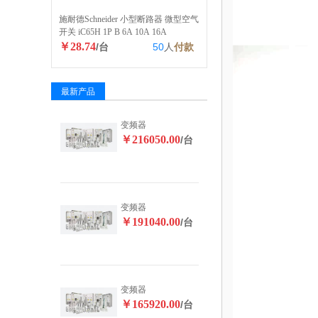
施耐德Schneider 小型断路器 微型空气
开关 iC65H 1P B 6A 10A 16A
￥28.74
/台
50
人
付款
最新产品
变频器
￥216050.00
/台
变频器
￥191040.00
/台
变频器
￥165920.00
/台