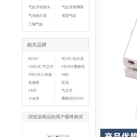
气缸浮动接头
气缸安装脚架
气动执行器
笔型气缸
三轴气缸
相关品牌
KEXU
JELPC/佳尔灵
CHELIC/气立可
FESTO/费斯托
ZHUOLU/卓路
SMC
亚德客
匡信
CKD
气立可
小金井
费斯托FESTO
浏览该商品的用户最终购买