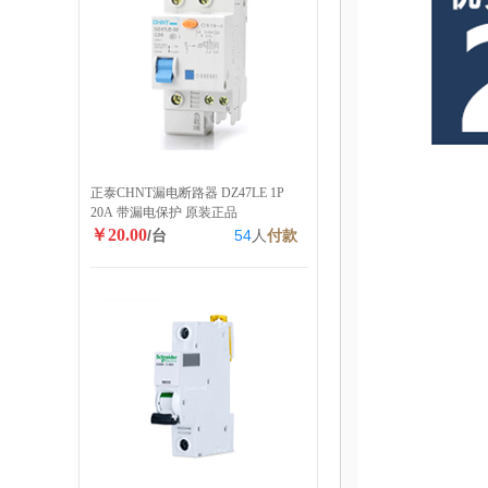
正泰CHNT漏电断路器 DZ47LE 1P
20A 带漏电保护 原装正品
￥20.00
/台
54
人
付款