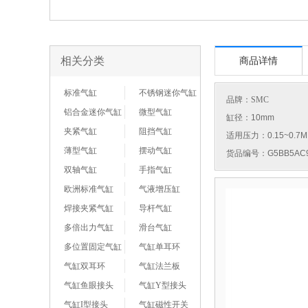
相关分类
商品详情
标准气缸
不锈钢迷你气缸
品牌：
SMC
铝合金迷你气缸
微型气缸
缸径：10mm
夹紧气缸
阻挡气缸
适用压力：0.15~0.7M
薄型气缸
摆动气缸
货品编号：G5BB5AC9
双轴气缸
手指气缸
欧洲标准气缸
气液增压缸
焊接夹紧气缸
导杆气缸
多倍出力气缸
滑台气缸
多位置固定气缸
气缸单耳环
气缸双耳环
气缸法兰板
气缸鱼眼接头
气缸Y型接头
气缸I型接头
气缸磁性开关