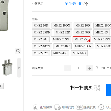
￥165.90
不含税价
/个
型号
MHZ2-10D
MHZ2-10DN
MHZ2-16D
MHZ2-16D
MHZ2-25DN
MHZ2-32D
MHZ2-40D
MHZ2-6S
MHZ2-20S
MHZ2-20SN
MHZ2-25S
MHZ2-25SN
MHZ2-10CN
MHZ2-16C
MHZ2-16CN
MHZ2-20C
J
MHZ2-32C
MHZ2-40C
MHZ2-6D
5
-
+
只
购买数量
200个
藏
i
扫一扫购买