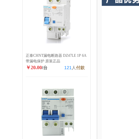
正泰CHNT漏电断路器 DZ47LE 1P 6A
带漏电保护 原装正品
￥20.00
/台
121
人
付款