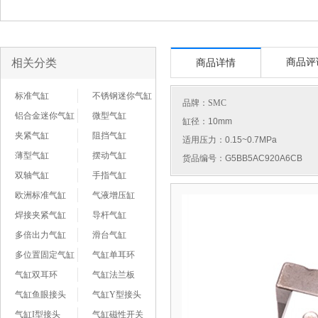
相关分类
商品评
商品详情
标准气缸
不锈钢迷你气缸
品牌：
SMC
铝合金迷你气缸
微型气缸
缸径：10mm
夹紧气缸
阻挡气缸
适用压力：0.15~0.7MPa
薄型气缸
摆动气缸
货品编号：G5BB5AC920A6CB
双轴气缸
手指气缸
欧洲标准气缸
气液增压缸
焊接夹紧气缸
导杆气缸
多倍出力气缸
滑台气缸
多位置固定气缸
气缸单耳环
气缸双耳环
气缸法兰板
气缸鱼眼接头
气缸Y型接头
气缸I型接头
气缸磁性开关