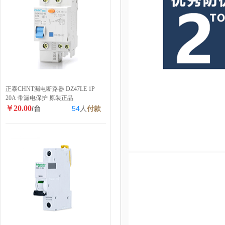
正泰CHNT漏电断路器 DZ47LE 1P
20A 带漏电保护 原装正品
￥20.00
/台
54
人
付款