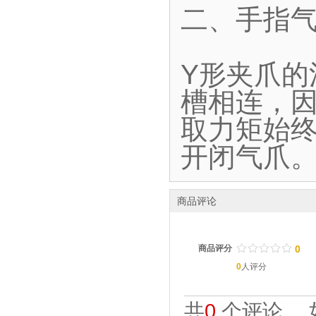
二、手指气
Y形夹爪
槽相连，
取力矩始终
开闭气爪
商品评论
/
.
/
.
/
.
/
.
/
.
商品评分
0
0
人评分
共
0
个评论。 