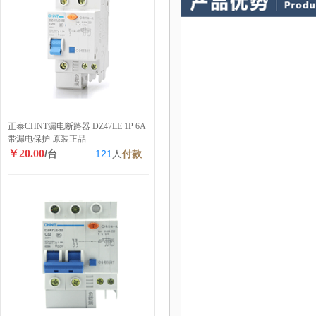
正泰CHNT漏电断路器 DZ47LE 1P 6A
带漏电保护 原装正品
￥20.00
/台
121
人
付款