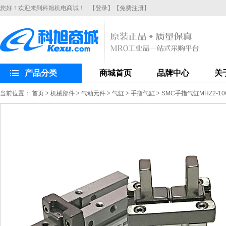
您好！欢迎来到科旭机电商城！
【登录】
【免费注册】
产品分类
商城首页
品牌中心
关
当前位置：
首页
>
机械部件
>
气动元件
>
气缸
>
手指气缸
>
SMC手指气缸MHZ2-