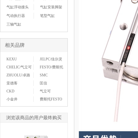
气缸浮动接头
气缸安装脚架
气动执行器
笔型气缸
三轴气缸
相关品牌
KEXU
JELPC/佳尔灵
CHELIC/气立可
FESTO/费斯托
ZHUOLU/卓路
SMC
亚德客
匡信
CKD
气立可
小金井
费斯托FESTO
浏览该商品的用户最终购买