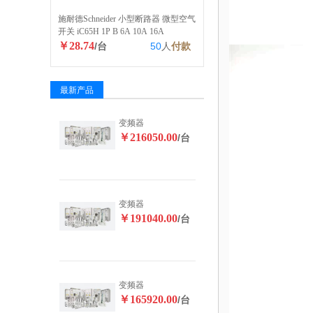
施耐德Schneider 小型断路器 微型空气
开关 iC65H 1P B 6A 10A 16A
￥28.74
/台
50
人
付款
最新产品
变频器
￥216050.00
/台
变频器
￥191040.00
/台
变频器
￥165920.00
/台