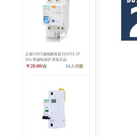
正泰CHNT漏电断路器 DZ47LE 1P
20A 带漏电保护 原装正品
￥20.00
/台
54
人
付款