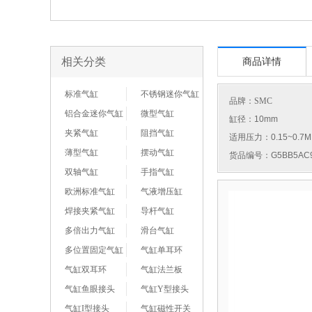
相关分类
商品详情
标准气缸
不锈钢迷你气缸
品牌：
SMC
铝合金迷你气缸
微型气缸
缸径：10mm
夹紧气缸
阻挡气缸
适用压力：0.15~0.7M
薄型气缸
摆动气缸
货品编号：G5BB5AC9
双轴气缸
手指气缸
欧洲标准气缸
气液增压缸
焊接夹紧气缸
导杆气缸
多倍出力气缸
滑台气缸
多位置固定气缸
气缸单耳环
气缸双耳环
气缸法兰板
气缸鱼眼接头
气缸Y型接头
气缸I型接头
气缸磁性开关