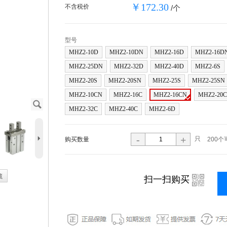
￥172.30
不含税价
/个
型号
MHZ2-10D
MHZ2-10DN
MHZ2-16D
MHZ2-16D
MHZ2-25DN
MHZ2-32D
MHZ2-40D
MHZ2-6S
MHZ2-20S
MHZ2-20SN
MHZ2-25S
MHZ2-25SN
MHZ2-10CN
MHZ2-16C
MHZ2-16CN
MHZ2-20C
J
MHZ2-32C
MHZ2-40C
MHZ2-6D
5
-
+
只
购买数量
200个
藏
i
扫一扫购买