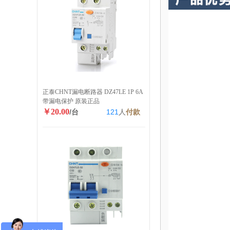
正泰CHNT漏电断路器 DZ47LE 1P 6A
带漏电保护 原装正品
￥20.00
/台
121
人
付款