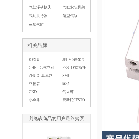
气缸浮动接头
气缸安装脚架
气动执行器
笔型气缸
三轴气缸
相关品牌
KEXU
JELPC/佳尔灵
CHELIC/气立可
FESTO/费斯托
ZHUOLU/卓路
SMC
亚德客
匡信
CKD
气立可
小金井
费斯托FESTO
浏览该商品的用户最终购买