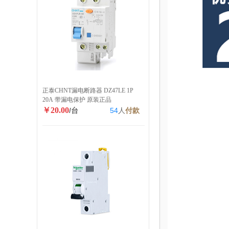
正泰CHNT漏电断路器 DZ47LE 1P
20A 带漏电保护 原装正品
￥20.00
/台
54
人
付款