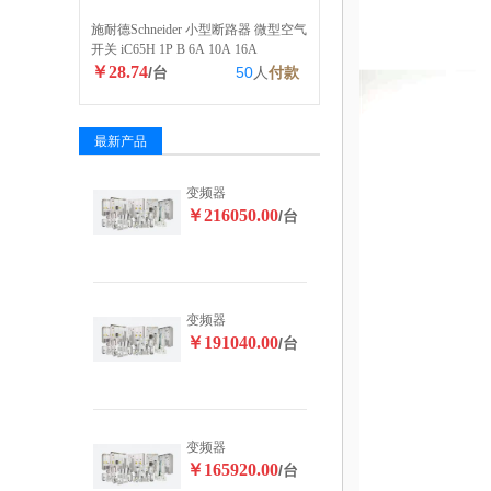
施耐德Schneider 小型断路器 微型空气
开关 iC65H 1P B 6A 10A 16A
￥28.74
/台
50
人
付款
最新产品
变频器
￥216050.00
/台
变频器
￥191040.00
/台
变频器
￥165920.00
/台