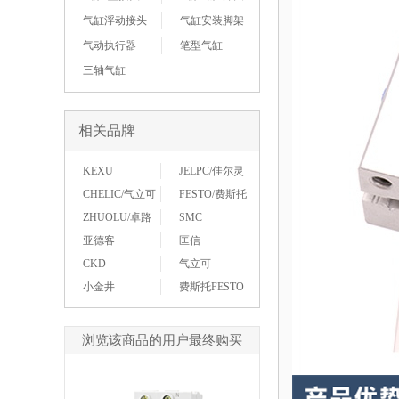
气缸浮动接头
气缸安装脚架
气动执行器
笔型气缸
三轴气缸
相关品牌
KEXU
JELPC/佳尔灵
CHELIC/气立可
FESTO/费斯托
ZHUOLU/卓路
SMC
亚德客
匡信
CKD
气立可
小金井
费斯托FESTO
浏览该商品的用户最终购买