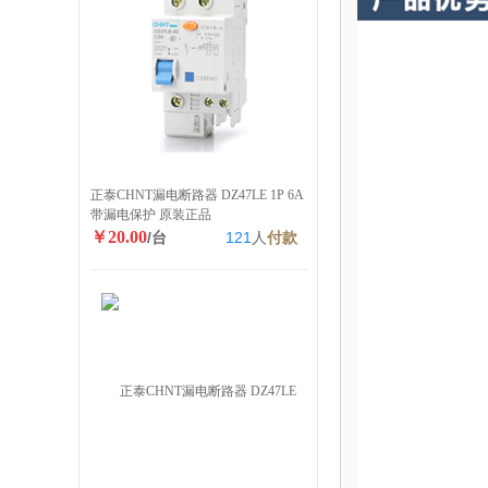
正泰CHNT漏电断路器 DZ47LE 1P 6A
带漏电保护 原装正品
￥20.00
/台
121
人
付款