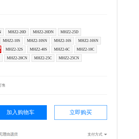
N
MHZ2-20D
MHZ2-20DN
MHZ2-25D
MHZ2-10S
MHZ2-10SN
MHZ2-16S
MHZ2-16SN
MHZ2-32S
MHZ2-40S
MHZ2-6C
MHZ2-10C
MHZ2-20CN
MHZ2-25C
MHZ2-25CN
可售
加入购物车
立即购买
支付方式