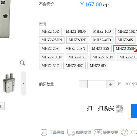
￥167.00
不含税价
/个
型号
MHZ2-10D
MHZ2-10DN
MHZ2-16D
MHZ2-16D
MHZ2-25DN
MHZ2-32D
MHZ2-40D
MHZ2-6S
MHZ2-20S
MHZ2-20SN
MHZ2-25S
MHZ2-25SN
MHZ2-10CN
MHZ2-16C
MHZ2-16CN
MHZ2-20C
J
MHZ2-32C
MHZ2-40C
MHZ2-6D
5
-
+
只
购买数量
200个
藏
i
扫一扫购买