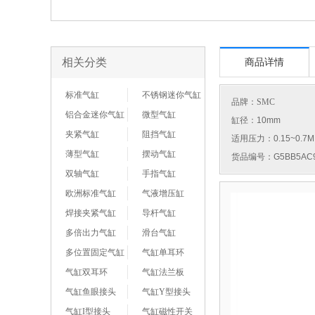
相关分类
商品详情
标准气缸
不锈钢迷你气缸
品牌：
SMC
铝合金迷你气缸
微型气缸
缸径：10mm
夹紧气缸
阻挡气缸
适用压力：0.15~0.7M
薄型气缸
摆动气缸
货品编号：G5BB5AC9
双轴气缸
手指气缸
欧洲标准气缸
气液增压缸
焊接夹紧气缸
导杆气缸
多倍出力气缸
滑台气缸
多位置固定气缸
气缸单耳环
气缸双耳环
气缸法兰板
气缸鱼眼接头
气缸Y型接头
气缸I型接头
气缸磁性开关