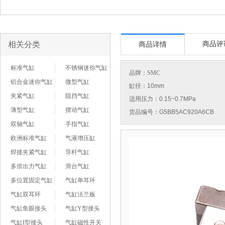
相关分类
商品评
商品详情
标准气缸
不锈钢迷你气缸
品牌：
SMC
铝合金迷你气缸
微型气缸
缸径：10mm
夹紧气缸
阻挡气缸
适用压力：0.15~0.7MPa
薄型气缸
摆动气缸
货品编号：G5BB5AC920A6CB
双轴气缸
手指气缸
欧洲标准气缸
气液增压缸
焊接夹紧气缸
导杆气缸
多倍出力气缸
滑台气缸
多位置固定气缸
气缸单耳环
气缸双耳环
气缸法兰板
气缸鱼眼接头
气缸Y型接头
气缸I型接头
气缸磁性开关