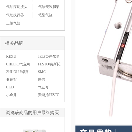
气缸浮动接头
气缸安装脚架
气动执行器
笔型气缸
三轴气缸
相关品牌
KEXU
JELPC/佳尔灵
CHELIC/气立可
FESTO/费斯托
ZHUOLU/卓路
SMC
亚德客
匡信
CKD
气立可
小金井
费斯托FESTO
浏览该商品的用户最终购买