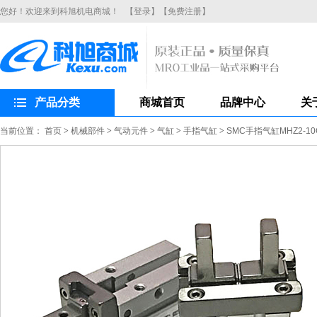
您好！欢迎来到科旭机电商城！
【登录】
【免费注册】
产品分类
商城首页
品牌中心
关
当前位置：
首页
>
机械部件
>
气动元件
>
气缸
>
手指气缸
>
SMC手指气缸MHZ2-