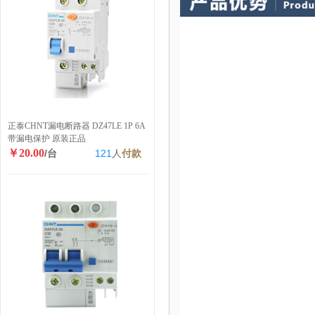
正泰CHNT漏电断路器 DZ47LE 1P 6A
带漏电保护 原装正品
￥20.00
/台
121
人
付款