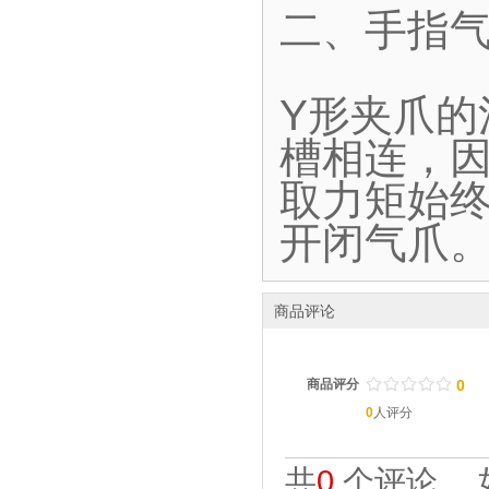
二、手指气
Y形夹爪
槽相连，
取力矩始终
开闭气爪
商品评论
/
.
/
.
/
.
/
.
/
.
商品评分
0
0
人评分
共
0
个评论。 