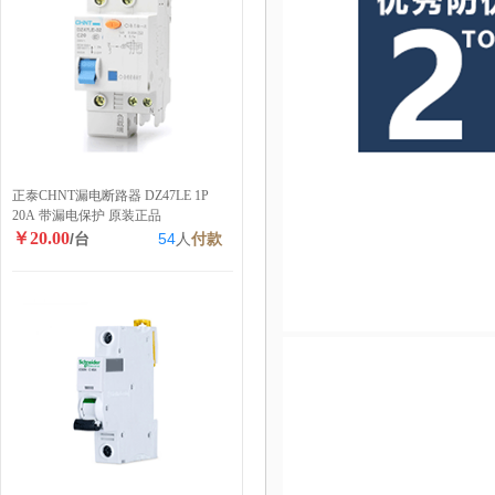
正泰CHNT漏电断路器 DZ47LE 1P
20A 带漏电保护 原装正品
￥20.00
/台
54
人
付款