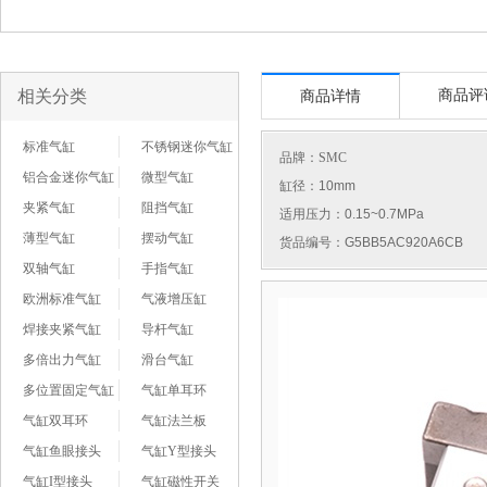
相关分类
商品评
商品详情
标准气缸
不锈钢迷你气缸
品牌：
SMC
铝合金迷你气缸
微型气缸
缸径：10mm
夹紧气缸
阻挡气缸
适用压力：0.15~0.7MPa
薄型气缸
摆动气缸
货品编号：G5BB5AC920A6CB
双轴气缸
手指气缸
欧洲标准气缸
气液增压缸
焊接夹紧气缸
导杆气缸
多倍出力气缸
滑台气缸
多位置固定气缸
气缸单耳环
气缸双耳环
气缸法兰板
气缸鱼眼接头
气缸Y型接头
气缸I型接头
气缸磁性开关