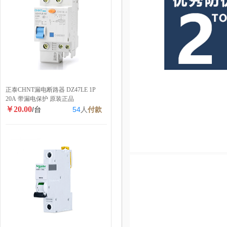
正泰CHNT漏电断路器 DZ47LE 1P
20A 带漏电保护 原装正品
￥20.00
/台
54
人
付款