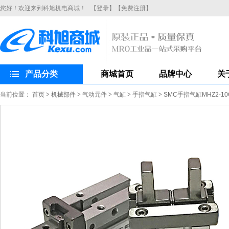
您好！欢迎来到科旭机电商城！
【登录】
【免费注册】
产品分类
商城首页
品牌中心
关
当前位置：
首页
>
机械部件
>
气动元件
>
气缸
>
手指气缸
>
SMC手指气缸MHZ2-