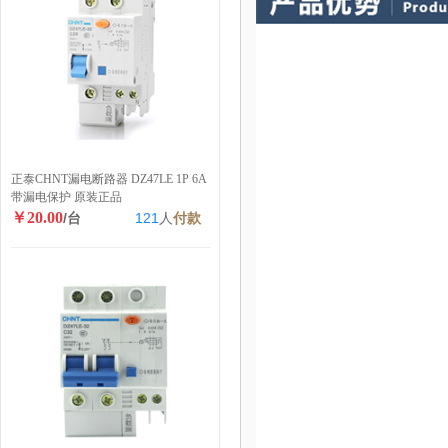
正泰CHNT漏电断路器 DZ47LE 1P 6A
带漏电保护 原装正品
￥20.00
/台
121
人
付款