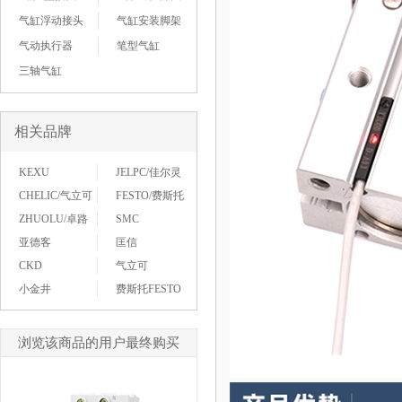
气缸浮动接头
气缸安装脚架
气动执行器
笔型气缸
三轴气缸
相关品牌
KEXU
JELPC/佳尔灵
CHELIC/气立可
FESTO/费斯托
ZHUOLU/卓路
SMC
亚德客
匡信
CKD
气立可
小金井
费斯托FESTO
浏览该商品的用户最终购买