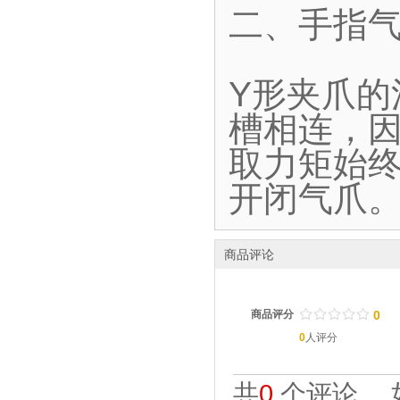
二、手指气
Y形夹爪
槽相连，
取力矩始终
开闭气爪
商品评论
/
.
/
.
/
.
/
.
/
.
商品评分
0
0
人评分
共
0
个评论。 