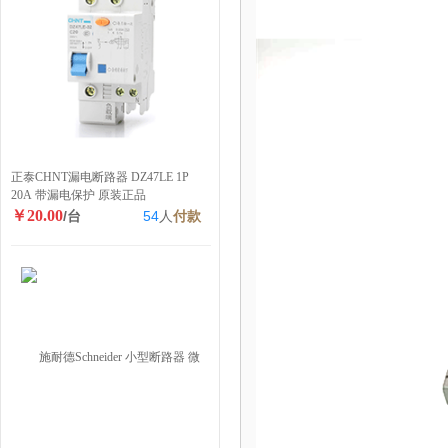
正泰CHNT漏电断路器 DZ47LE 1P
20A 带漏电保护 原装正品
￥20.00
/台
54
人
付款