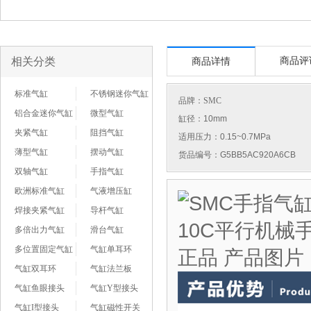
相关分类
商品评
商品详情
标准气缸
不锈钢迷你气缸
品牌：
SMC
铝合金迷你气缸
微型气缸
缸径：10mm
夹紧气缸
阻挡气缸
适用压力：0.15~0.7MPa
薄型气缸
摆动气缸
货品编号：G5BB5AC920A6CB
双轴气缸
手指气缸
欧洲标准气缸
气液增压缸
焊接夹紧气缸
导杆气缸
多倍出力气缸
滑台气缸
多位置固定气缸
气缸单耳环
气缸双耳环
气缸法兰板
气缸鱼眼接头
气缸Y型接头
气缸I型接头
气缸磁性开关