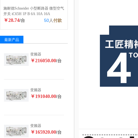
施耐德Schneider 小型断路器 微型空气
开关 iC65H 1P B 6A 10A 16A
￥28.74
/台
50
人
付款
最新产品
变频器
￥216050.00
/台
变频器
￥191040.00
/台
变频器
￥165920.00
/台