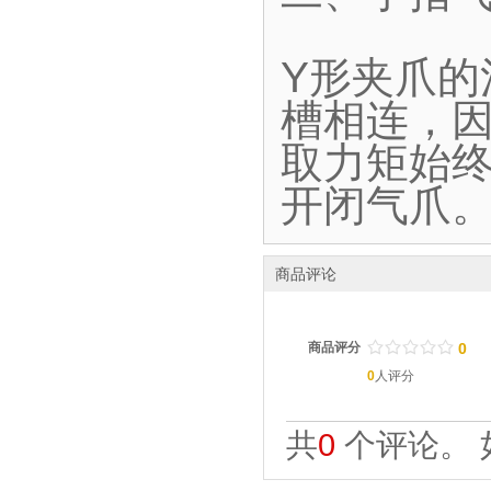
Y形夹爪
槽相连，
取力矩始终
开闭气爪
商品评论
/
.
/
.
/
.
/
.
/
.
商品评分
0
0
人评分
共
0
个评论。 