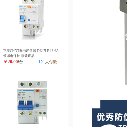
正泰CHNT漏电断路器 DZ47LE 1P 6A
带漏电保护 原装正品
￥20.00
/台
121
人
付款