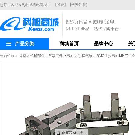
您好！欢迎来到科旭机电商城！
【登录】
【免费注册】
产品分类
商城首页
品牌中心
关
当前位置：
首页
>
机械部件
>
气动元件
>
气缸
>
手指气缸
>
SMC手指气缸MHZ2-
正在加载大图...